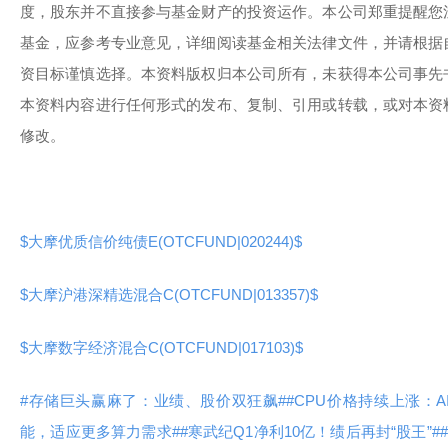
度，股东并不直接参与基金财产的投资运作。本公司郑重提醒您
基金，应参考专业意见，详细阅读基金相关法律文件，并请根据
资目标谨慎选择。本资料版权归本公司所有，未获得本公司事先
本资料内容进行任何形式的发布、复制、引用或转载，或对本资
修改。
$大摩优质信价纯债E(OTCFUND|020244)$
$大摩沪港深精选混合C(OTCFUND|013357)$
$大摩数字经济混合C(OTCFUND|017103)$
#存储巨头赢麻了：业绩、股价双狂飙#
#CPU价格持续上涨：A
能，适应更多算力需求#
#寒武纪Q1净利10亿！绩后再封“股王”#