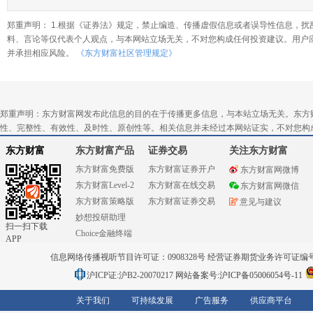
郑重声明： 1.根据《证券法》规定，禁止编造、传播虚假信息或者误导性信息，扰
料、言论等仅代表个人观点，与本网站立场无关，不对您构成任何投资建议。用户
并承担相应风险。
《东方财富社区管理规定》
郑重声明：东方财富网发布此信息的目的在于传播更多信息，与本站立场无关。东方
性、完整性、有效性、及时性、原创性等。相关信息并未经过本网站证实，不对您构
东方财富
东方财富产品
证券交易
关注东方财富
东方财富免费版
东方财富证券开户
东方财富网微博
东方财富Level-2
东方财富在线交易
东方财富网微信
东方财富策略版
东方财富证券交易
意见与建议
妙想投研助理
扫一扫下载
Choice金融终端
APP
信息网络传播视听节目许可证：0908328号 经营证券期货业务许可证编号：91310
沪ICP证:沪B2-20070217
网站备案号:沪ICP备05006054号-11
关于我们
可持续发展
广告服务
供应商平台