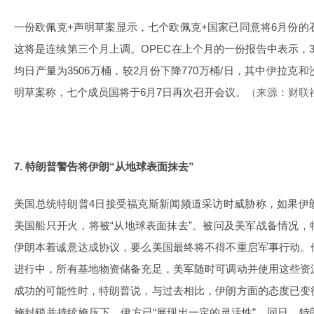
一份欧佩克+声明草案显示，七个欧佩克+国家已同意将6月份的石
这将是连续第三个月上调。OPEC在上个月的一份报告中表示，
均日产量为3506万桶，较2月份下降770万桶/日，其中伊拉
明草案称，七个成员国将于6月7日再次召开会议。
（来源：财联
7. 特朗普警告将伊朗“从地球表面抹去”
美国总统特朗普4日接受福克斯新闻频道采访时威胁称，如果伊
美国船只开火，将被“从地球表面抹去”。被问及美军战备情况
伊朗本着诚意达成协议，要么美国最终将不得不重启军事行动。
进行中，所有基地物资储备充足，美军随时可调动并使用这些资
成功的可能性时，特朗普说，与过去相比，伊朗方面的态度已变
施封锁并持续施压下，伊方已“展现出一定的灵活性”。同日，