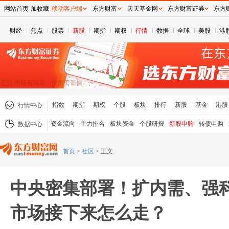
网站首页
加收藏
移动客户端
东方财富
天天基金网
东方财富证券
东方
财经
焦点
股票
新股
期指
期权
行情
数据
全球
美股
港
指数
期指
期权
个股
板块
排行
新股
基金
港股
行情中心
资金流向
主力排名
板块资金
个股研报
新股申购
转债申购
数据中心
首页
>
社区
>
正文
中央密集部署！扩内需、强
市场接下来怎么走？