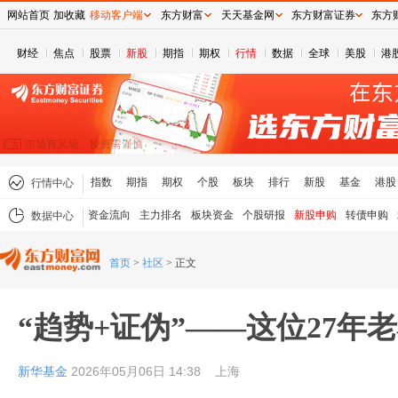
网站首页
加收藏
移动客户端
东方财富
天天基金网
东方财富证券
东方
财经
焦点
股票
新股
期指
期权
行情
数据
全球
美股
港
指数
期指
期权
个股
板块
排行
新股
基金
港股
行情中心
资金流向
主力排名
板块资金
个股研报
新股申购
转债申购
数据中心
首页
>
社区
>
正文
“趋势+证伪”——这位27年
新华基金
2026年05月06日 14:38
上海