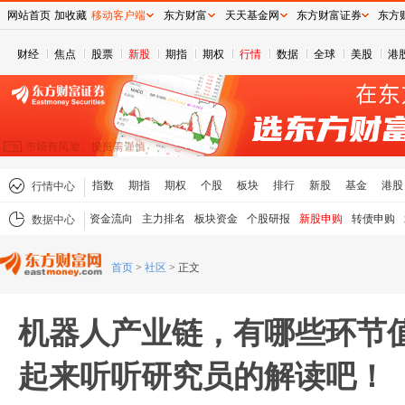
网站首页
加收藏
移动客户端
东方财富
天天基金网
东方财富证券
东方
财经
焦点
股票
新股
期指
期权
行情
数据
全球
美股
港
指数
期指
期权
个股
板块
排行
新股
基金
港股
行情中心
资金流向
主力排名
板块资金
个股研报
新股申购
转债申购
数据中心
首页
>
社区
>
正文
机器人产业链，有哪些环节
起来听听研究员的解读吧！