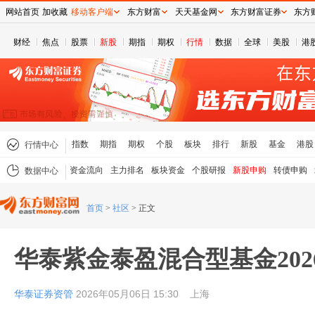
网站首页
加收藏
移动客户端
东方财富
天天基金网
东方财富证券
东方
财经
焦点
股票
新股
期指
期权
行情
数据
全球
美股
港
指数
期指
期权
个股
板块
排行
新股
基金
港股
行情中心
资金流向
主力排名
板块资金
个股研报
新股申购
转债申购
数据中心
首页
>
社区
>
正文
华泰紫金泰盈混合型基金20
华泰证券资管
2026年05月06日 15:30
上海