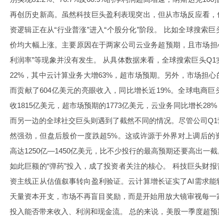
再创历史新高。虽然科技巨头盈利表现突出，但从市场反应看，
资逻辑正在从“行业普涨”进入“个股分化”阶段。 比如全球搜索
价均大幅上涨。主要原因在于两家公司云业务超预期，且市场担心的
利润率”等现象并没有发生。 从具体数据来看，全球搜索巨头Q1
22%，其中云计算业务大增63%，超市场预期。另外，市场担
而贡献了604亿美元的亮眼收入，同比增长近19%。全球电商
收1815亿美元，超市场预期的1773亿美元，云业务同比增长28
而另一边的全球社交巨头则遇到了截然不同的情况。尽管公司Q
然强劲，但盘后股价一度跌超5%。这或许源于外界对上调后的
高达1250亿—1450亿美元，比不少投行的最高预期还要高出
如此巨额的“弹药”投入，成了投资者关注的核心。 科技巨头财报
资主线正从估值叙事转向盈利验证。云计算增长证实了AI需求
天量资本开支，市场不再盲目奖励，而是开始用放大镜审视每一
投入能否带来收入、利润和现金流。 总的来说，美股一季度超