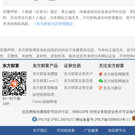
郑重声明： 1.根据《证券法》规定，禁止编造、传播虚假信息或者误导性信息，扰
料、言论等仅代表个人观点，与本网站立场无关，不对您构成任何投资建议。用户
并承担相应风险。
《东方财富社区管理规定》
郑重声明：东方财富网发布此信息的目的在于传播更多信息，与本站立场无关。东方
性、完整性、有效性、及时性、原创性等。相关信息并未经过本网站证实，不对您构
东方财富
东方财富产品
证券交易
关注东方财富
东方财富免费版
东方财富证券开户
东方财富网微博
东方财富Level-2
东方财富在线交易
东方财富网微信
东方财富策略版
东方财富证券交易
意见与建议
妙想投研助理
扫一扫下载
Choice金融终端
APP
信息网络传播视听节目许可证：0908328号 经营证券期货业务许可证编号：91310
沪ICP证:沪B2-20070217
网站备案号:沪ICP备05006054号-11
关于我们
可持续发展
广告服务
供应商平台