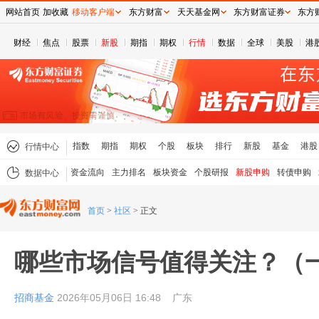
网站首页
加收藏
移动客户端
东方财富
天天基金网
东方财富证券
东方
财经
焦点
股票
新股
期指
期权
行情
数据
全球
美股
港
指数
期指
期权
个股
板块
排行
新股
基金
港股
行情中心
资金流向
主力排名
板块资金
个股研报
新股申购
转债申购
数据中心
首页
>
社区
>
正文
哪些市场信号值得关注？（
招商基金
2026年05月06日 16:48
广东