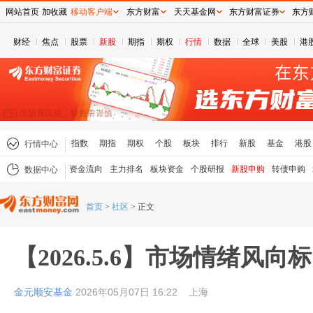
网站首页
加收藏
移动客户端
东方财富
天天基金网
东方财富证券
东方
财经
焦点
股票
新股
期指
期权
行情
数据
全球
美股
港
指数
期指
期权
个股
板块
排行
新股
基金
港股
行情中心
资金流向
主力排名
板块资金
个股研报
新股申购
转债申购
数据中心
首页
>
社区
>
正文
【2026.5.6】市场情绪风向标
金元顺安基金
2026年05月07日 16:22
上海