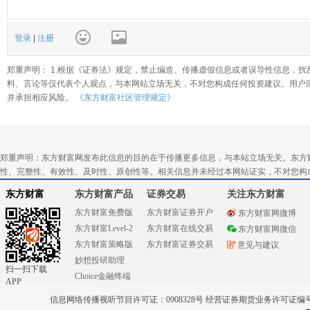
登录
|
注册
郑重声明： 1.根据《证券法》规定，禁止编造、传播虚假信息或者误导性信息，扰
料、言论等仅代表个人观点，与本网站立场无关，不对您构成任何投资建议。用户
并承担相应风险。
《东方财富社区管理规定》
郑重声明：东方财富网发布此信息的目的在于传播更多信息，与本站立场无关。东方
性、完整性、有效性、及时性、原创性等。相关信息并未经过本网站证实，不对您构
东方财富
东方财富产品
证券交易
关注东方财富
东方财富免费版
东方财富证券开户
东方财富网微博
东方财富Level-2
东方财富在线交易
东方财富网微信
东方财富策略版
东方财富证券交易
意见与建议
妙想投研助理
扫一扫下载
Choice金融终端
APP
信息网络传播视听节目许可证：0908328号 经营证券期货业务许可证编号：91310