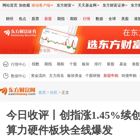
网站首页
加收藏
移动客户端
东方财富
天天基金网
东方财富证券
东方
财经
焦点
股票
新股
期指
期权
行情
数据
全球
美股
港
指数
期指
期权
个股
板块
排行
新股
基金
港股
行情中心
资金流向
主力排名
板块资金
个股研报
新股申购
转债申购
数据中心
首页
>
社区
>
正文
今日收评丨创指涨1.45%续
算力硬件板块全线爆发