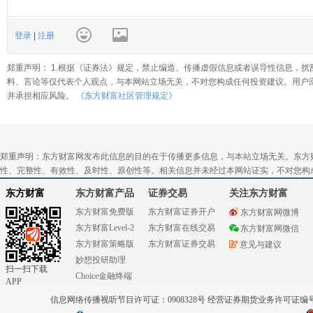
登录
|
注册
郑重声明： 1.根据《证券法》规定，禁止编造、传播虚假信息或者误导性信息，扰
料、言论等仅代表个人观点，与本网站立场无关，不对您构成任何投资建议。用户
并承担相应风险。
《东方财富社区管理规定》
郑重声明：东方财富网发布此信息的目的在于传播更多信息，与本站立场无关。东方
性、完整性、有效性、及时性、原创性等。相关信息并未经过本网站证实，不对您构
东方财富
东方财富产品
证券交易
关注东方财富
东方财富免费版
东方财富证券开户
东方财富网微博
东方财富Level-2
东方财富在线交易
东方财富网微信
东方财富策略版
东方财富证券交易
意见与建议
妙想投研助理
扫一扫下载
Choice金融终端
APP
信息网络传播视听节目许可证：0908328号 经营证券期货业务许可证编号：91310