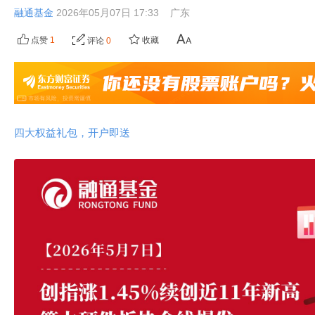
融通基金
2026年05月07日 17:33
广东
点赞
1
收藏
评论
0
四大权益礼包，开户即送