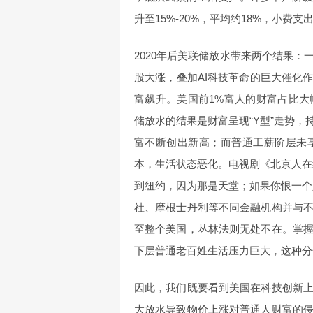
升至15%-20%，平均约18%，小费
2020年后美联储放水带来两个结果
股大涨，叠加AI科技革命的巨大催化
富飙升。美国前1%富人的财富占比
储放水的结果是财富呈现“Y型”走势
富不断创出新高；而普通工薪阶层未
本，生活状态恶化。电视剧《北京人在
到纽约，因为那是天堂；如果你恨一个
社、摩根士丹利等不同金融机构并与
至整个美国，丛林法则无处不在。掌
下层普通老百姓生活压力巨大，这种分
因此，我们既要看到美国在科技创新
大放水导致物价上涨对普通人财富的