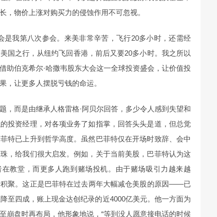
长，物价上涨对购买力的侵蚀作用不可忽视。
会是我第八次参会。来美非常辛苦，飞行20多小时，还需经
美国之行，从纽约飞回香港，前后又要20多小时。我之所以
借助伯克希尔·哈撒韦股东大会这一全球投资盛会，让价值投
果，让更多人摆脱亏钱的命运。
题，而是由继承人格雷格·阿贝尔回答，多少令人感到失望和
职的投资经理，对各项业务了如指掌，回答头头是道，但总觉
巴菲特已上升到哲学高度。虽然巴菲特仅在开场时致辞、会中
连珠，给我们很大启发。例如，关于当前美股，巴菲特认为这
资者在教堂，而更多人跑到赌场投机。由于赌场吸引力越来越
步积聚。这正是巴菲特在过去两年大幅减仓美股的原因——已
降至四成，账上现金达创纪录的近4000亿美元。他一方面为
至崩盘时再布局，他形象地说，“等到没人愿意接电话的时候