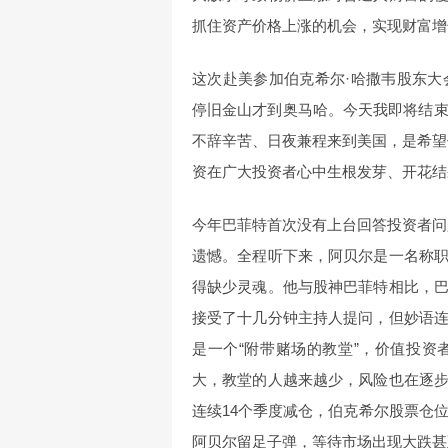
抓住资产价格上涨的机会，实现财富增
这次赴美参加伯克希尔·哈撒韦股东大
停旧金山才到奥马哈。今天我即将结束
不辞辛苦、日夜兼程来到美国，是希望
资在广大投资者心中生根发芽、开花结
今年巴菲特首次没有上台回答投资者问
遗憾。全程听下来，阿贝尔是一名称
得缺少灵魂。他与股神巴菲特相比，
接受了十几分钟主持人提问，但妙语
是一个“附带赌场的教堂”，价值投
大，教堂的人越来越少，风险也在逐
连续14个季度减仓，伯克希尔股票仓位
阿贝尔留足子弹，等待市场出现大跌甚