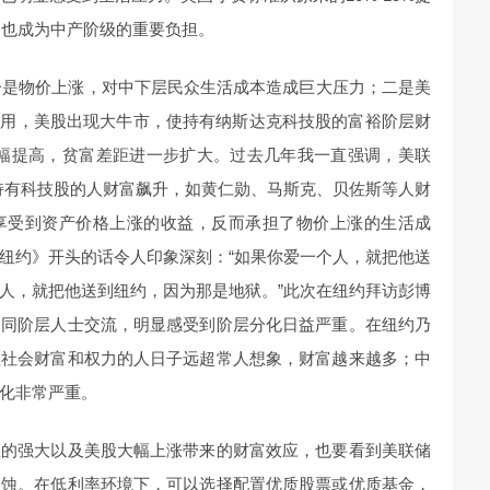
支出也成为中产阶级的重要负担。
：一是物价上涨，对中下层民众生活成本造成巨大压力；二是美
作用，美股出现大牛市，使持有纳斯达克科技股的富裕阶层财
大幅提高，贫富差距进一步扩大。过去几年我一直强调，美联
，持有科技股的人财富飙升，如黄仁勋、马斯克、贝佐斯等人财
享受到资产价格上涨的收益，反而承担了物价上涨的生活成
纽约》开头的话令人印象深刻：“如果你爱一个人，就把他送
人，就把他送到纽约，因为那是地狱。”此次在纽约拜访彭博
不同阶层人士交流，明显感受到阶层分化日益严重。在纽约乃
握社会财富和权力的人日子远超常人想象，财富越来越多；中
化非常严重。
上的强大以及美股大幅上涨带来的财富效应，也要看到美联储
侵蚀。在低利率环境下，可以选择配置优质股票或优质基金，