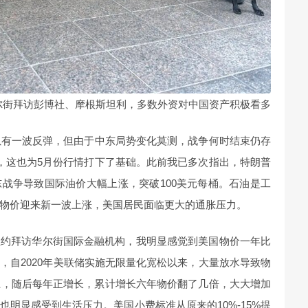
尔街拜访彭博社、摩根斯坦利，多数外资对中国资产积极看多
虽有一波反弹，但由于中东局势变化莫测，战争何时结束仍存
，这也为5月份行情打下了基础。此前我已多次指出，特朗普
战争导致国际油价大幅上涨，突破100美元每桶。石油是工
物价迎来新一波上涨，美国居民面临更大的通胀压力。
纽约拜访华尔街国际金融机构，我明显感觉到美国物价一年比
，自2020年美联储实施无限量化宽松以来，大量放水导致物
以上，随后每年正增长，累计增长六年物价翻了几倍，大大增加
明显感受到生活压力。美国小费标准从原来的10%-15%提