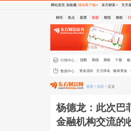
网站首页
加收藏
移动客户端
东方财富
天天
财经
焦点
股票
新股
期指
期权
指数
期指
期权
个股
板
行情中心
资金流向
主力排名
板块资金
数据中心
首页
>
社区
>
正文
杨德龙：此次巴
金融机构交流的