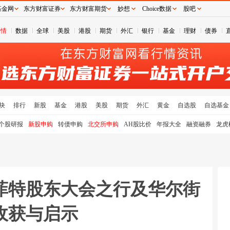
基金网
东方财富证券
东方财富期货
妙想
Choice数据
股吧
行情
数据
全球
美股
港股
期货
外汇
银行
基金
理财
债券
块
排行
新股
基金
港股
美股
期货
外汇
黄金
自选股
自选基金
个股研报
新股申购
转债申购
北交所申购
AH股比价
年报大全
融资融券
龙虎
菲特股东大会之行及华尔街
收获与启示