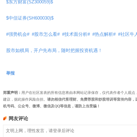
$东方财富(SZ300059)$
$中信证券(SH600030)$
#强势机会#
#股市怎么看#
#技术面分析#
#热点解析#
#社区牛
股市如棋局，开户先布局，随时把握投资机遇！
举报
郑重声明：
用户在社区发表的所有信息将由本网站记录保存，仅代表作者个人观点
建议，据此操作风险自担。
请勿相信代客理财、免费荐股和炒股培训等宣传内容，
机号码、公众号、微博、微信及QQ等信息，谨防上当受骗！
网友评论