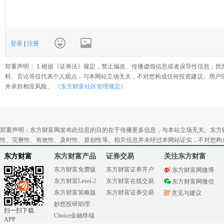
登录
|
注册
郑重声明： 1.根据《证券法》规定，禁止编造、传播虚假信息或者误导性信息，扰
料、言论等仅代表个人观点，与本网站立场无关，不对您构成任何投资建议。用户
并承担相应风险。
《东方财富社区管理规定》
郑重声明：东方财富网发布此信息的目的在于传播更多信息，与本站立场无关。东方
性、完整性、有效性、及时性、原创性等。相关信息并未经过本网站证实，不对您构
东方财富
东方财富产品
证券交易
关注东方财富
东方财富免费版
东方财富证券开户
东方财富网微博
东方财富Level-2
东方财富在线交易
东方财富网微信
东方财富策略版
东方财富证券交易
意见与建议
妙想投研助理
扫一扫下载
Choice金融终端
APP