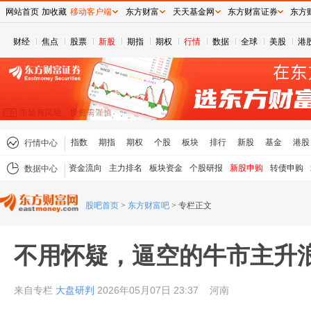
网站首页
加收藏
移动客户端
东方财富
天天基金网
东方财富证券
东方
财经
焦点
股票
新股
期指
期权
行情
数据
全球
美股
港
指数
期指
期权
个股
板块
排行
新股
基金
港股
行情中心
资金流向
主力排名
板块资金
个股研报
新股申购
转债申购
数据中心
股吧首页
>
东方财富吧
>
专栏正文
不用怀疑，逼空的牛市主升
来自专栏
大盘研判
2026年05月07日 23:37
河南