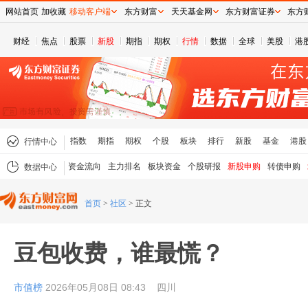
网站首页
加收藏
移动客户端
东方财富
天天基金网
东方财富证券
东方
财经
焦点
股票
新股
期指
期权
行情
数据
全球
美股
港
指数
期指
期权
个股
板块
排行
新股
基金
港股
行情中心
资金流向
主力排名
板块资金
个股研报
新股申购
转债申购
数据中心
首页
>
社区
>
正文
豆包收费，谁最慌？
市值榜
2026年05月08日 08:43
四川