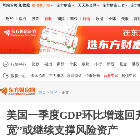
网站首页
加收藏
移动客户端
东方财富
天天基金网
东方财富证券
东方
财经
焦点
股票
新股
期指
期权
行情
数据
全球
美股
港
指数
期指
期权
个股
板块
排行
新股
基金
港股
行情中心
资金流向
主力排名
板块资金
个股研报
新股申购
转债申购
数据中心
首页
>
社区
>
正文
美国一季度GDP环比增速回升
宽”或继续支撑风险资产