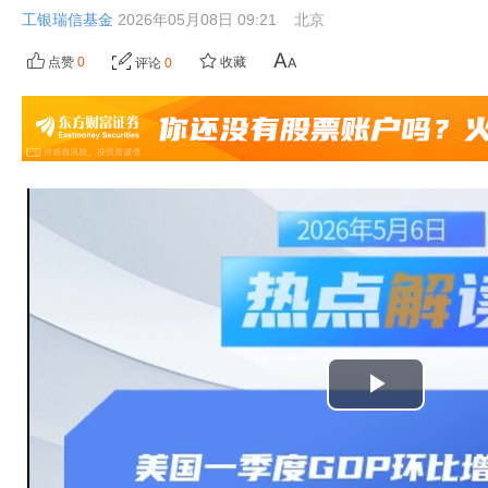
工银瑞信基金
2026年05月08日 09:21
北京
点赞
0
收藏
评论
0
播
放