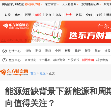
网站首页
加收藏
移动客户端
东方财富
天天基金网
东方财富证券
东方
财经
焦点
股票
新股
期指
期权
行情
数据
全球
美股
港
指数
期指
期权
个股
板块
排行
新股
基金
港股
行情中心
资金流向
主力排名
板块资金
个股研报
新股申购
转债申购
数据中心
首页
>
社区
>
正文
能源短缺背景下新能源和周
向值得关注？