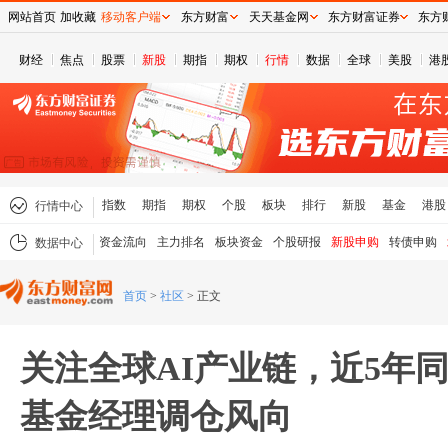
网站首页
加收藏
移动客户端
东方财富
天天基金网
东方财富证券
东方
财经
焦点
股票
新股
期指
期权
行情
数据
全球
美股
港
指数
期指
期权
个股
板块
排行
新股
基金
港股
行情中心
资金流向
主力排名
板块资金
个股研报
新股申购
转债申购
数据中心
首页
>
社区
>
正文
关注全球AI产业链，近5年
基金经理调仓风向