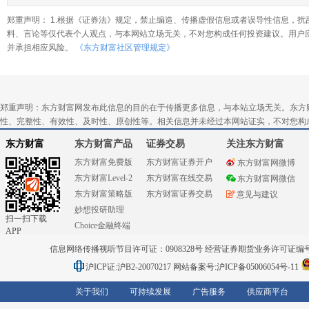
郑重声明： 1.根据《证券法》规定，禁止编造、传播虚假信息或者误导性信息，扰
料、言论等仅代表个人观点，与本网站立场无关，不对您构成任何投资建议。用户
并承担相应风险。
《东方财富社区管理规定》
郑重声明：东方财富网发布此信息的目的在于传播更多信息，与本站立场无关。东方
性、完整性、有效性、及时性、原创性等。相关信息并未经过本网站证实，不对您构
东方财富
东方财富产品
证券交易
关注东方财富
东方财富免费版
东方财富证券开户
东方财富网微博
东方财富Level-2
东方财富在线交易
东方财富网微信
东方财富策略版
东方财富证券交易
意见与建议
妙想投研助理
扫一扫下载
Choice金融终端
APP
信息网络传播视听节目许可证：0908328号 经营证券期货业务许可证编号：91310
沪ICP证:沪B2-20070217
网站备案号:沪ICP备05006054号-11
关于我们
可持续发展
广告服务
供应商平台