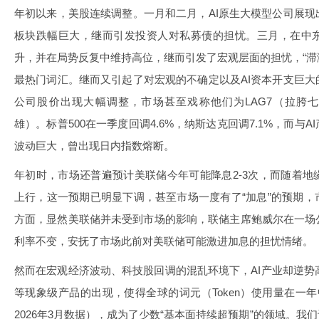
年初以来，美股连续调整。一月和二月，AI原生大模型公司展
板块跌幅巨大，继而引发投资人对私募债的担忧。三月，在中
升，并在局势反复中维持高位，继而引发了宏观层面的担忧，“滞涨
最热门词汇。继而又引起了对宏观的不确定以及AI资本开支巨
公司股价出现大幅调整，市场甚至戏称他们为LAG7（拉胯七
雄）。标普500在一季度回调4.6%，纳斯达克回调7.1%，而与
波动巨大，曾出现日内指数熔断。
年初时，市场还普遍预计美联储今年可能降息2-3次，而随着
上行，这一预期已明显下调，甚至市场一度有了“加息”的预期
方面，显然美联储并未受到市场的影响，联储主席鲍威尔在一场
利率不变，安抚了市场此前对美联储可能激进加息的担忧情绪。
然而在宏观经济波动、科技股回调的混乱环境下，AI产业却逆势高增长，Cl
等现象级产品的出现，使得全球的词元（Token）使用量在一年中增长
2026年3月数据），成为了少数“基本面持续超预期”的领域。我