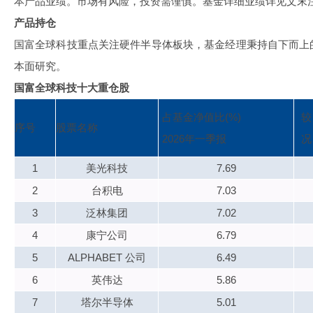
本产品业绩。市场有风险，投资需谨慎。基金详细业绩详见文末
产品持仓
国富全球科技重点关注硬件半导体板块，基金经理秉持自下而上
本面研究。
国富全球科技十大重仓股
占基金净值比(%)
较
序号
股票名称
2026年一季报
况
1
美光科技
7.69
2
台积电
7.03
3
泛林集团
7.02
4
康宁公司
6.79
5
ALPHABET 公司
6.49
6
英伟达
5.86
7
塔尔半导体
5.01