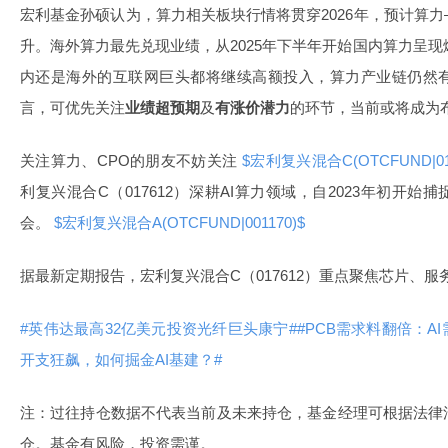
宏利基金孙硕认为，算力相关板块行情将贯穿2026年，预计算
升。海外算力最先兑现业绩，从2025年下半年开始国内算力呈现
内还是海外的互联网巨头都将继续高额投入，算力产业链仍然
言，可优先关注
业绩超预期
及
有涨价潜力
的环节，当前或将成为
关注算力、CPO的朋友不妨关注
$宏利复兴混合C(OTCFUND|01
利复兴混合C（017612）深耕AI算力领域，自2023年初开始
会。
$宏利复兴混合A(OTCFUND|001170)$
据最新定期报告，宏利复兴混合C（017612）重点聚焦芯片、
#英伟达最高32亿美元投资光纤巨头康宁#
#PCB需求料翻倍：A
开支狂飙，如何掘金AI基建？#
注：过往持仓数据不代表当前及未来持仓，基金经理可根据法律
仓。基金有风险，投资需谨。