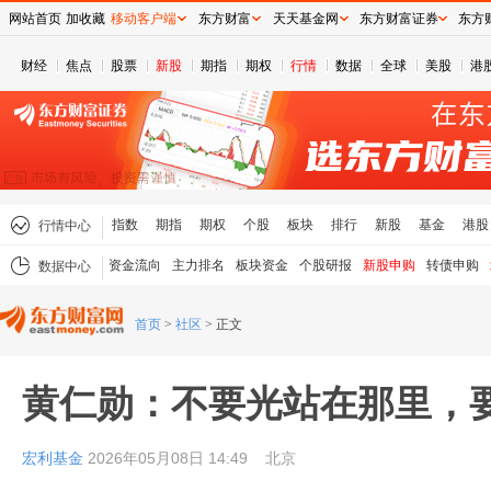
网站首页
加收藏
移动客户端
东方财富
天天基金网
东方财富证券
东方
财经
焦点
股票
新股
期指
期权
行情
数据
全球
美股
港
指数
期指
期权
个股
板块
排行
新股
基金
港股
行情中心
资金流向
主力排名
板块资金
个股研报
新股申购
转债申购
数据中心
首页
>
社区
>
正文
黄仁勋：不要光站在那里，要
宏利基金
2026年05月08日 14:49
北京