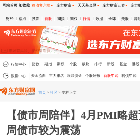
网站首页
加收藏
移动客户端
东方财富
天天基金网
东方财富证券
东方
财经
焦点
股票
新股
期指
期权
行情
数据
全球
美股
港
指数
期指
期权
个股
板块
排行
新股
基金
港股
行情中心
资金流向
主力排名
板块资金
个股研报
新股申购
转债申购
数据中心
首页
>
社区
>
专栏正文
【债市周陪伴】4月PMI略
周债市较为震荡