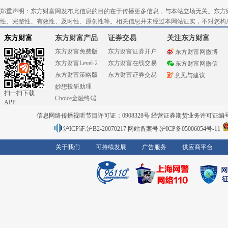
郑重声明：东方财富网发布此信息的目的在于传播更多信息，与本站立场无关。东方
性、完整性、有效性、及时性、原创性等。相关信息并未经过本网站证实，不对您构
东方财富
东方财富产品
证券交易
关注东方财富
东方财富免费版
东方财富证券开户
东方财富网微博
东方财富Level-2
东方财富在线交易
东方财富网微信
东方财富策略版
东方财富证券交易
意见与建议
妙想投研助理
扫一扫下载
Choice金融终端
APP
信息网络传播视听节目许可证：0908328号 经营证券期货业务许可证编号：91310
沪ICP证:沪B2-20070217
网站备案号:沪ICP备05006054号-11
关于我们
可持续发展
广告服务
供应商平台