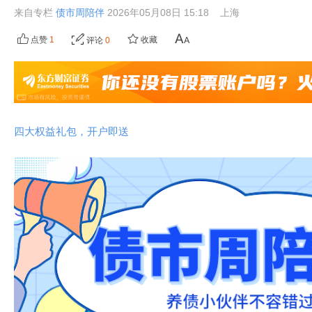
来自专栏
债市周陪伴
2026年05月08日 15:18
上海
点赞
1
收藏
评论
0
四大权益礼包，开户即送