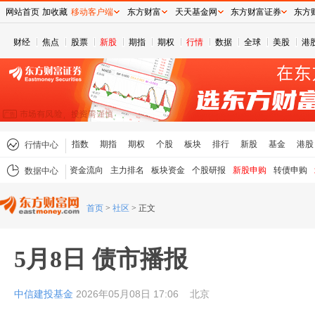
网站首页
加收藏
移动客户端
东方财富
天天基金网
东方财富证券
东方
财经
焦点
股票
新股
期指
期权
行情
数据
全球
美股
港
指数
期指
期权
个股
板块
排行
新股
基金
港股
行情中心
资金流向
主力排名
板块资金
个股研报
新股申购
转债申购
数据中心
首页
>
社区
>
正文
5月8日 债市播报
中信建投基金
2026年05月08日 17:06
北京