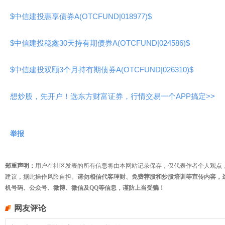
$中信建投惠享债券A(OTCFUND|018977)$
$中信建投稳鑫30天持有期债券A(OTCFUND|024586)$
$中信建投双颐3个月持有期债券A(OTCFUND|026310)$
想炒股，先开户！选东方财富证券，行情交易一个APP搞定>>
举报
郑重声明：
用户在社区发表的所有信息将由本网站记录保存，仅代表作者个人观点
建议，据此操作风险自担。
请勿相信代客理财、免费荐股和炒股培训等宣传内容，
机号码、公众号、微博、微信及QQ等信息，谨防上当受骗！
网友评论