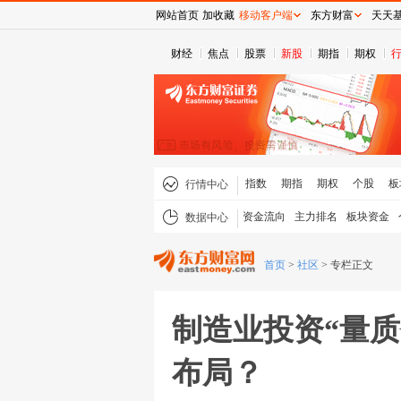
网站首页
加收藏
移动客户端
东方财富
天天
财经
焦点
股票
新股
期指
期权
指数
期指
期权
个股
板
行情中心
资金流向
主力排名
板块资金
数据中心
首页
>
社区
>
专栏正文
制造业投资“量
布局？