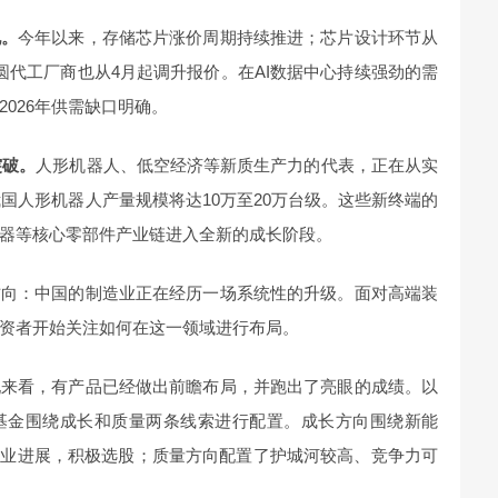
地。
今年以来，存储芯片涨价周期持续推进；芯片设计环节从
圆代工厂商也从4月起调升报价。在AI数据中心持续强劲的需
026年供需缺口明确。
突破。
人形机器人、低空经济等新质生产力的代表，正在从实
我国人形机器人产量规模将达10万至20万台级。这些新终端的
器等核心零部件产业链进入全新的成长阶段。
方向：中国的制造业正在经历一场系统性的升级。面对高端装
资者开始关注如何在这一领域进行布局。
现来看，有产品已经做出前瞻布局，并跑出了亮眼的成绩。以
基金围绕成长和质量两条线索进行配置。成长方向围绕新能
产业进展，积极选股；质量方向配置了护城河较高、竞争力可