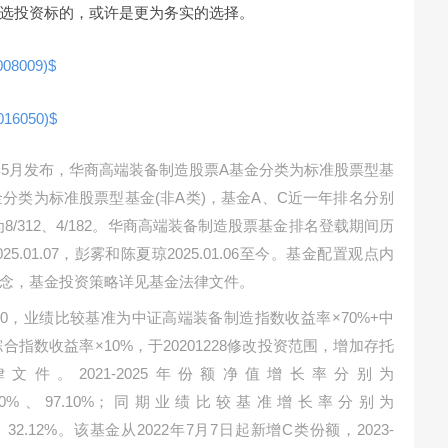
选投资标的，或许是更为务实的选择。
8009)$
6050)$
年5月发布，华商高端装备制造股票A基金分类为标准股票型基
金分类为标准股票型基金(非A类)，基金A、C近一年排名分别
别为8/312、4/182。华商高端装备制造股票基金排名登载期间历
025.01.07，彭雾和陈夏琼2025.01.06至今。基金配置观点内
念，基金投资策略详见基金法律文件。
210，业绩比较基准为中证高端装备制造指数收益率×70%+中
合指数收益率×10%，于20201228修改投资范围，增加存托
件。2021-2025年份额净值增长率分别为
54%、5.70%、97.10%；同期业绩比较基准增长率分别为
.77%、32.12%。该基金从2022年7月7日起新增C类份额，2023-