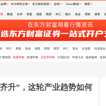
基金网
东方财富证券
东方财富期货
妙想
Choice数据
股吧
行情
数据
全球
美股
港股
期货
外汇
银行
基金
理财
债券
块
排行
新股
基金
港股
美股
期货
外汇
黄金
自选股
自选基金
个股研报
新股申购
转债申购
北交所申购
AH股比价
年报大全
融资融券
龙虎
质齐升”，这轮产业趋势如何