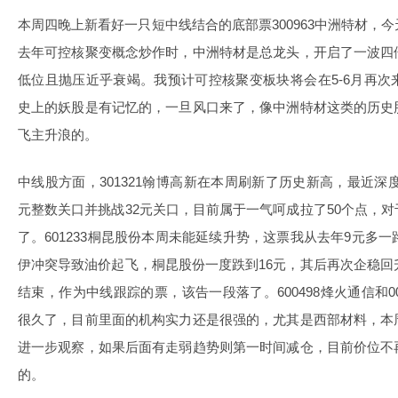
本周四晚上新看好一只短中线结合的底部票300963中洲特材，
去年可控核聚变概念炒作时，中洲特材是总龙头，开启了一波四
低位且抛压近乎衰竭。我预计可控核聚变板块将会在5-6月再
史上的妖股是有记忆的，一旦风口来了，像中洲特材这类的历史
飞主升浪的。
中线股方面，301321翰博高新在本周刷新了历史新高，最近深度点
元整数关口并挑战32元关口，目前属于一气呵成拉了50个点，
了。601233桐昆股份本周未能延续升势，这票我从去年9元多
伊冲突导致油价起飞，桐昆股份一度跌到16元，其后再次企稳回
结束，作为中线跟踪的票，该告一段落了。600498烽火通信和0
很久了，目前里面的机构实力还是很强的，尤其是西部材料，本
进一步观察，如果后面有走弱趋势则第一时间减仓，目前价位不
的。