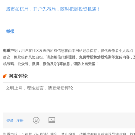
股市如棋局，开户先布局，随时把握投资机遇！
举报
郑重声明：
用户在社区发表的所有信息将由本网站记录保存，仅代表作者个人观点
建议，据此操作风险自担。
请勿相信代客理财、免费荐股和炒股培训等宣传内容，
机号码、公众号、微博、微信及QQ等信息，谨防上当受骗！
网友评论
登录
|
注册
郑重声明： 1.根据《证券法》规定，禁止编造、传播虚假信息或者误导性信息，扰