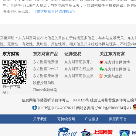
料、言论等仅代表个人观点，与本网站立场无关，不对您构成任何投资建议。用户
并承担相应风险。
《东方财富社区管理规定》
郑重声明：东方财富网发布此信息的目的在于传播更多信息，与本站立场无关。东方
性、完整性、有效性、及时性、原创性等。相关信息并未经过本网站证实，不对您构
东方财富
东方财富产品
证券交易
关注东方财富
东方财富免费版
东方财富证券开户
东方财富网微博
东方财富Level-2
东方财富在线交易
东方财富网微信
东方财富策略版
东方财富证券交易
意见与建议
妙想投研助理
扫一扫下载
Choice金融终端
APP
信息网络传播视听节目许可证：0908328号 经营证券期货业务许可证编号：91310
沪ICP证:沪B2-20070217
网站备案号:沪ICP备05006054号-11
关于我们
可持续发展
广告服务
供应商平台