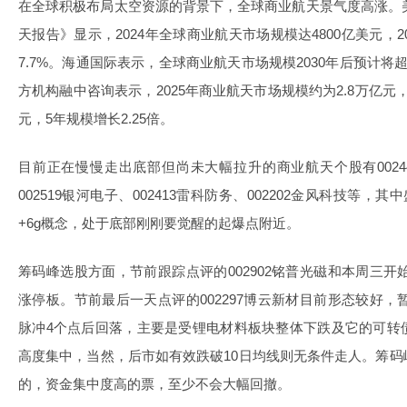
在全球积极布局太空资源的背景下，全球商业航天景气度高涨。美
天报告》显示，2024年全球商业航天市场规模达4800亿美元，2
7.7%。海通国际表示，全球商业航天市场规模2030年后预计
方机构融中咨询表示，2025年商业航天市场规模约为2.8万亿元，
元，5年规模增长2.25倍。
目前正在慢慢走出底部但尚未大幅拉升的商业航天个股有00244
002519银河电子、002413雷科防务、002202金风科技等
+6g概念，处于底部刚刚要觉醒的起爆点附近。
筹码峰选股方面，节前跟踪点评的002902铭普光磁和本周三开始
涨停板。节前最后一天点评的002297博云新材目前形态较好，暂
脉冲4个点后回落，主要是受锂电材料板块整体下跌及它的可转
高度集中，当然，后市如有效跌破10日均线则无条件走人。筹
的，资金集中度高的票，至少不会大幅回撤。