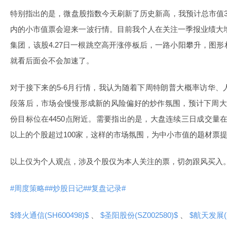
特别指出的是，微盘股指数今天刷新了历史新高，我预计总市值3
内的小市值票会迎来一波行情。目前我个人在关注一季报业绩大增、
集团，该股4.27日一根跳空高开涨停板后，一路小阳攀升，图
就看后面会不会加速了。
对于接下来的5-6月行情，我认为随着下周特朗普大概率访华
段落后，市场会慢慢形成新的风险偏好的炒作氛围，预计下周大
份目标位在4450点附近。需要指出的是，大盘连续三日成交量在
以上的个股超过100家，这样的市场氛围，为中小市值的题材票
以上仅为个人观点，涉及个股仅为本人关注的票，切勿跟风买入
#周度策略#
#炒股日记#
#复盘记录#
$烽火通信(SH600498)$
、
$圣阳股份(SZ002580)$
、
$航天发展(S