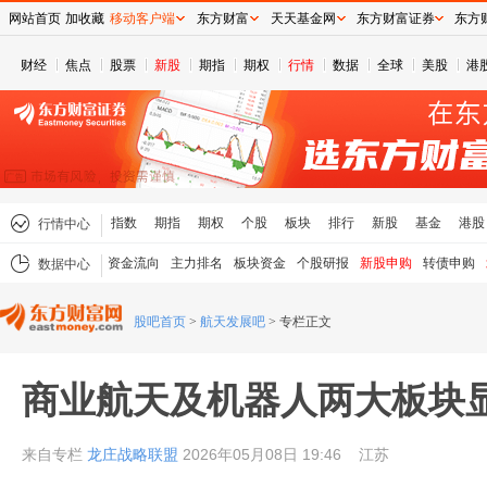
网站首页
加收藏
移动客户端
东方财富
天天基金网
东方财富证券
东方
财经
焦点
股票
新股
期指
期权
行情
数据
全球
美股
港
指数
期指
期权
个股
板块
排行
新股
基金
港股
行情中心
资金流向
主力排名
板块资金
个股研报
新股申购
转债申购
数据中心
股吧首页
>
航天发展吧
>
专栏正文
商业航天及机器人两大板块
来自专栏
龙庄战略联盟
2026年05月08日 19:46
江苏