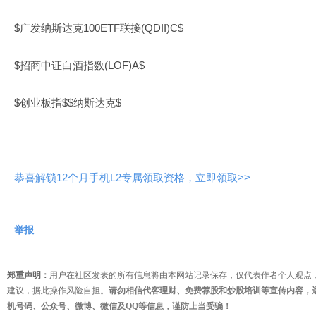
$广发纳斯达克100ETF联接(QDII)C$
$招商中证白酒指数(LOF)A$
$创业板指$$纳斯达克$
恭喜解锁12个月手机L2专属领取资格，立即领取>>
举报
郑重声明：
用户在社区发表的所有信息将由本网站记录保存，仅代表作者个人观点
建议，据此操作风险自担。
请勿相信代客理财、免费荐股和炒股培训等宣传内容，
机号码、公众号、微博、微信及QQ等信息，谨防上当受骗！