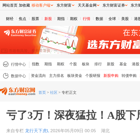
网站首页
加收藏
移动客户端
东方财富
天天基金网
东方财富证券
东方
财经
焦点
股票
新股
期指
期权
行情
数据
全球
美股
港
指数
期指
期权
个股
板块
排行
新股
基金
港股
行情中心
资金流向
主力排名
板块资金
个股研报
新股申购
转债申购
数据中心
首页
>
社区
>
专栏正文
亏了3万！深夜猛拉！A股下
来自专栏
龙行天下虎L
2026年05月09日 00:05
湖北