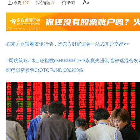
点赞
127
收藏
评论
0
在东方财富看资讯行情，选东方财富证券一站式开户交易>>
#周度策略#
$上证指数(SH000001)$
$永赢先进制造智选混合发起C(O
医疗创新股票C(OTCFUND|006229)$