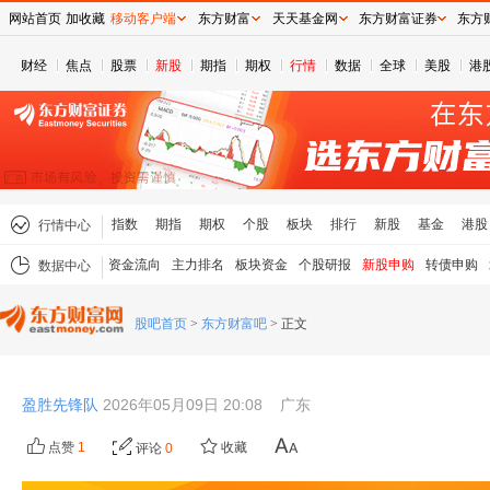
网站首页
加收藏
移动客户端
东方财富
天天基金网
东方财富证券
东方
财经
焦点
股票
新股
期指
期权
行情
数据
全球
美股
港
指数
期指
期权
个股
板块
排行
新股
基金
港股
行情中心
资金流向
主力排名
板块资金
个股研报
新股申购
转债申购
数据中心
股吧首页
>
东方财富吧
>
正文
盈胜先锋队
2026年05月09日 20:08
广东
点赞
1
收藏
评论
0