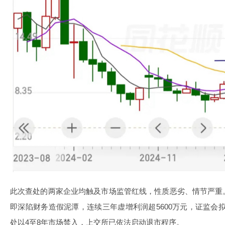
此次查处的两家企业均触及市场监管红线，性质恶劣、情节严重
即深陷财务造假泥潭，连续三年虚增利润超5600万元，证监会拟
处以4至8年市场禁入，上交所已依法启动退市程序。