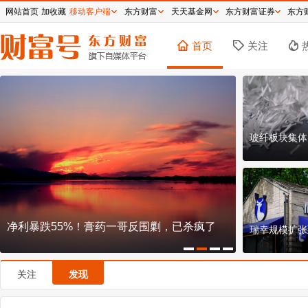
网站首页
加收藏
移动客户端
东方财富
天天基金网
东方财富证券
东方
首页
关注
玻纤板块集体
说好十年不卖，段永平减持泡泡玛特言行不
椰子水第一
瑞幸规模扩张
一？
谋
关注
发现