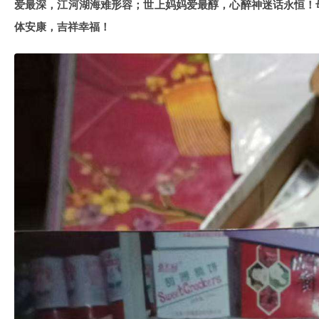
爱最深，江河湖海难形容；世上妈妈爱最醇，心醉神迷话永恒！
体安康，吉祥幸福！