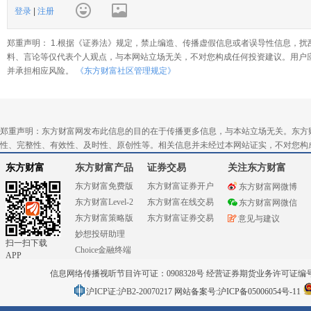
登录
|
注册
郑重声明： 1.根据《证券法》规定，禁止编造、传播虚假信息或者误导性信息，扰
料、言论等仅代表个人观点，与本网站立场无关，不对您构成任何投资建议。用户
并承担相应风险。
《东方财富社区管理规定》
郑重声明：东方财富网发布此信息的目的在于传播更多信息，与本站立场无关。东方
性、完整性、有效性、及时性、原创性等。相关信息并未经过本网站证实，不对您构
东方财富
东方财富产品
证券交易
关注东方财富
东方财富免费版
东方财富证券开户
东方财富网微博
东方财富Level-2
东方财富在线交易
东方财富网微信
东方财富策略版
东方财富证券交易
意见与建议
妙想投研助理
扫一扫下载
Choice金融终端
APP
信息网络传播视听节目许可证：0908328号 经营证券期货业务许可证编号：91310
沪ICP证:沪B2-20070217
网站备案号:沪ICP备05006054号-11