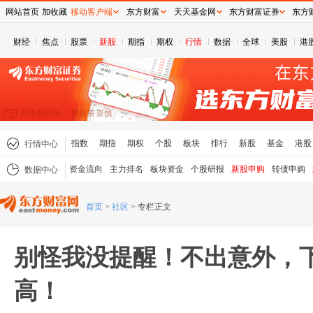
网站首页
加收藏
移动客户端
东方财富
天天基金网
东方财富证券
东方
财经
焦点
股票
新股
期指
期权
行情
数据
全球
美股
港
指数
期指
期权
个股
板块
排行
新股
基金
港股
行情中心
资金流向
主力排名
板块资金
个股研报
新股申购
转债申购
数据中心
首页
>
社区
>
专栏正文
别怪我没提醒！不出意外，
高！