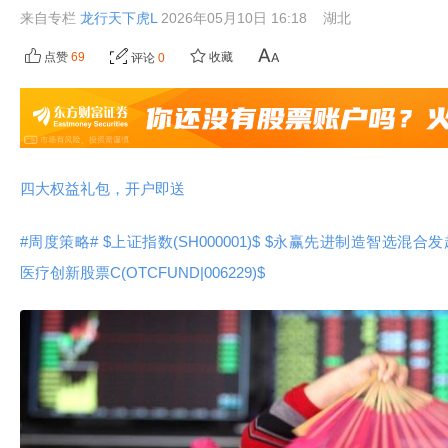
来自专栏
龙行天下虎L
2026年05月10日 16:18
湖北
点赞
69
收藏
评论
0
四大权益礼包，开户即送
#周度策略#
$上证指数(SH000001)$
$永赢先进制造智选混合发起C(O
医疗创新股票C(OTCFUND|006229)$