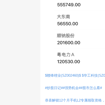
$赣锋锂业(SZ002460)$
$华工科技(SZ00
#炒股日记#
#强势机会#
#股市怎么看#
恭喜解锁12个月手机L2专属领取资格，