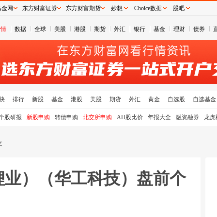
基金网
东方财富证券
东方财富期货
妙想
Choice数据
股吧
行情
数据
全球
美股
港股
期货
外汇
银行
基金
理财
债券
块
排行
新股
基金
港股
美股
期货
外汇
黄金
自选股
自选基金
个股研报
新股申购
转债申购
北交所申购
AH股比价
年报大全
融资融券
龙虎
文
锋锂业）（华工科技）盘前个