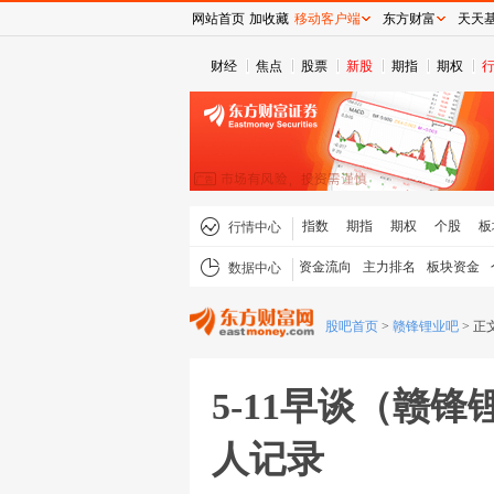
网站首页
加收藏
移动客户端
东方财富
天天
财经
焦点
股票
新股
期指
期权
指数
期指
期权
个股
板
行情中心
资金流向
主力排名
板块资金
数据中心
股吧首页
>
赣锋锂业吧
>
正
5-11早谈（赣
人记录