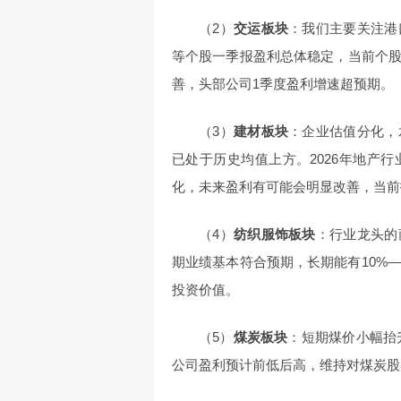
（2）
交运板块
：我们主要关注港
等个股一季报盈利总体稳定，当前个
善，头部公司1季度盈利增速超预期。
（3）
建材板块
：企业估值分化，
已处于历史均值上方。2026年地产
化，未来盈利有可能会明显改善，当前
（4）
纺织服饰板块
：行业龙头的
期业绩基本符合预期，长期能有10%—
投资价值。
（5）
煤炭板块
：短期煤价小幅抬升
公司盈利预计前低后高，维持对煤炭股