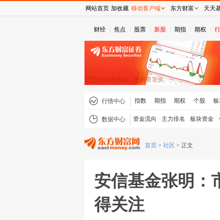
网站首页
加收藏
移动客户端
东方财富
天天
财经
焦点
股票
新股
期指
期权
指数
期指
期权
个股
板
行情中心
资金流向
主力排名
板块资金
数据中心
首页
>
社区
>
正文
安信基金张明：
得关注