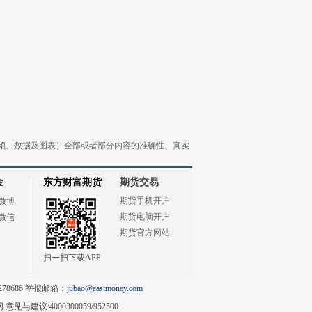
频、数据及图表）全部或者部分内容的准确性、真实
金
东方财富期货
期货交易
期货手机开户
微博
期货电脑开户
微信
期货官方网站
扫一扫下载APP
78686 举报邮箱：
jubao@eastmoney.com
网
意见与建议:4000300059/952500