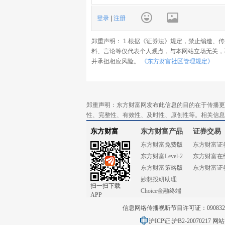
登录
|
注册
郑重声明： 1.根据《证券法》规定，禁止编造、
料、言论等仅代表个人观点，与本网站立场无关，
并承担相应风险。
《东方财富社区管理规定》
郑重声明：东方财富网发布此信息的目的在于传播更
性、完整性、有效性、及时性、原创性等。相关信息
东方财富
东方财富产品
证券交易
东方财富免费版
东方财富证
东方财富Level-2
东方财富在
东方财富策略版
东方财富证
妙想投研助理
扫一扫下载
Choice金融终端
APP
信息网络传播视听节目许可证：0908328号
沪ICP证:沪B2-20070217
网站备