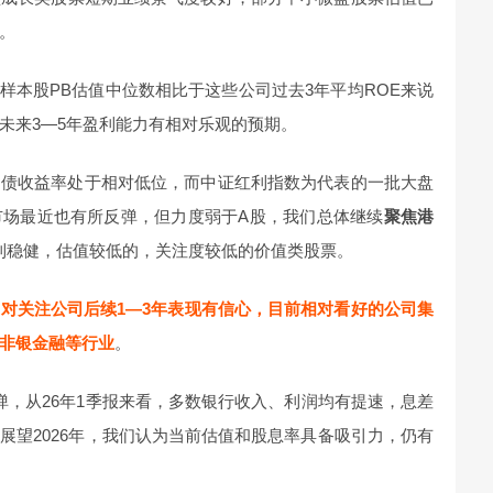
。
样本股PB估值中位数相比于这些公司过去3年平均ROE来说
未来3—5年盈利能力有相对乐观的预期。
国债收益率处于相对低位，而中证红利指数为代表的一批大盘
市场最近也有所反弹，但力度弱于A股，我们总体继续
聚焦港
利稳健，估值较低的，关注度较低的价值类股票。
们
对关注公司后续1—3年表现有信心，目前相对看好的公司集
非银金融等行业
。
弹，从26年1季报来看，多数银行收入、利润均有提速，息差
展望2026年，我们认为当前估值和股息率具备吸引力，仍有