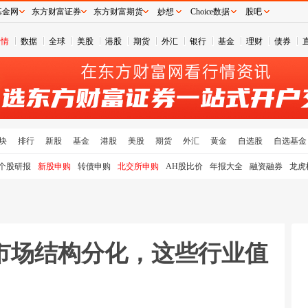
基金网
东方财富证券
东方财富期货
妙想
Choice数据
股吧
行情
数据
全球
美股
港股
期货
外汇
银行
基金
理财
债券
块
排行
新股
基金
港股
美股
期货
外汇
黄金
自选股
自选基金
个股研报
新股申购
转债申购
北交所申购
AH股比价
年报大全
融资融券
龙虎
市场结构分化，这些行业值