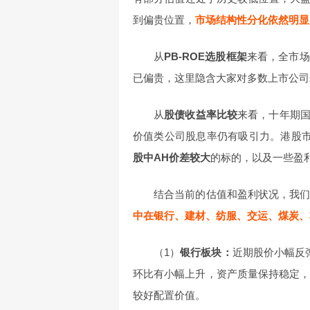
到偏贵位置，
市场结构性分化依然明显
从
PB-ROE选股框架
来看，全市场
已偏贵，这里隐含大家对多数上市公司
从
股债收益率比较
来看，十年期
价值类公司股息率仍有吸引力。港股
股中AH价差较大
的标的，以及一些盈
结合当前的估值和盈利状况，我
中在银行、建材、纺服、交运、煤炭、
（1）
银行板块：
近期股价小幅反
环比有小幅上升，资产质量保持稳定，
较好配置价值。