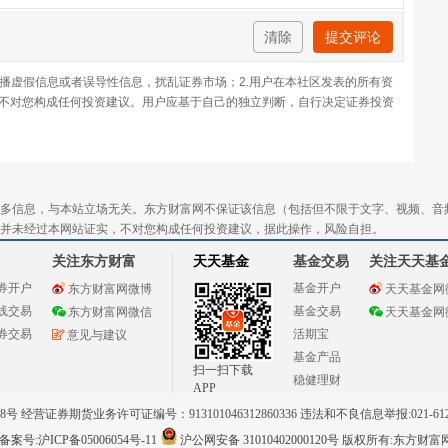
清除
提交评论
传播虚假信息或者误导性信息，扰乱证券市场；2.用户在本社区发表的所有资
不对您构成任何投资建议。用户应基于自己的独立判断，自行决定证券投资
多信息，与本站立场无关。东方财富网不保证该信息（包括但不限于文字、视频、音
并未经过本网站证实，不对您构成任何投资建议，据此操作，风险自担。
关注东方财富
天天基金
基金交易
关注天天基
券开户
基金开户
东方财富网微博
天天基金网
线交易
基金交易
东方财富网微信
天天基金网
券交易
活期宝
意见与建议
基金产品
扫一扫下载
稳健理财
APP
 经营证券期货业务许可证编号：913101046312860336 违法和不良信息举报:021-612
案号:沪ICP备05006054号-11
沪公网安备 31010402000120号
版权所有:东方财富