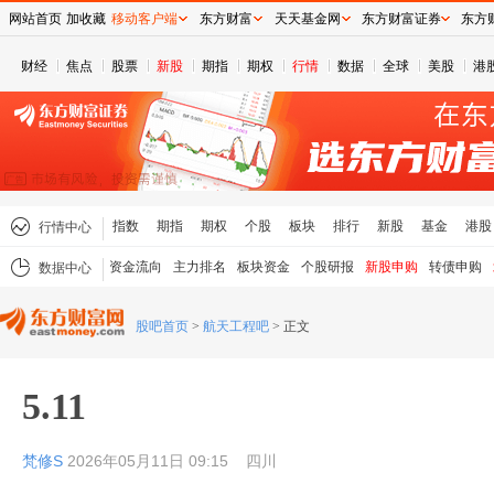
网站首页
加收藏
移动客户端
东方财富
天天基金网
东方财富证券
东方
财经
焦点
股票
新股
期指
期权
行情
数据
全球
美股
港
指数
期指
期权
个股
板块
排行
新股
基金
港股
行情中心
资金流向
主力排名
板块资金
个股研报
新股申购
转债申购
数据中心
股吧首页
>
航天工程吧
>
正文
5.11
梵修S
2026年05月11日 09:15
四川