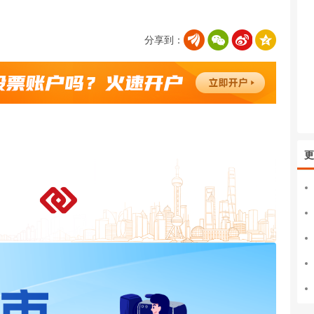
分享到：
更