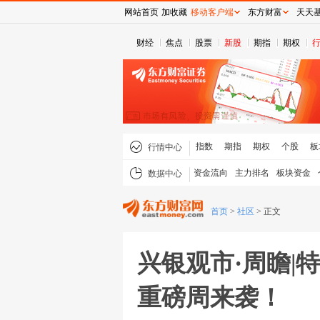
网站首页
加收藏
移动客户端
东方财富
天天
财经
焦点
股票
新股
期指
期权
指数
期指
期权
个股
板
行情中心
资金流向
主力排名
板块资金
数据中心
首页
>
社区
>
正文
兴银观市·周瞻|
重磅周来袭！