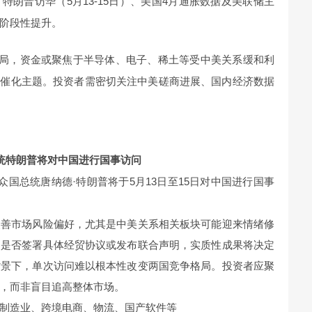
、特朗普访华（5月13-15日）、美国4月通胀数据及美联储主
阶段性提升。
格局，资金或聚焦于半导体、电子、稀土等受中美关系缓和利
策催化主题。投资者需密切关注中美磋商进展、国内经济数据
总统特朗普将对中国进行国事访问
众国总统唐纳德·特朗普将于5月13日至15日对中国进行国事
改善市场风险偏好，尤其是中美关系相关板块可能迎来情绪修
间是否签署具体经贸协议或发布联合声明，实质性成果将决定
背景下，单次访问难以根本性改变两国竞争格局。投资者应聚
，而非盲目追高整体市场。
制造业、跨境电商、物流、国产软件等