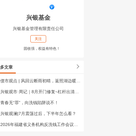
兴银基金
兴银基金管理有限责任公司
关注
固收强，权益有特色！
多文章
债市观点 | 风回云断雨初晴，返照湖边暖复明——2026年7月债市回顾与8月展望
兴银观市·周记｜8月开门修复~杠杆出清、成长反攻！
青春无“罪”，向洗钱陷阱说不！
兴银观澜|7月震荡过后，下半年怎么看？
2026年福建省义务机构反洗钱工作会议暨专题培训召开