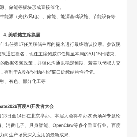
源、储能等板块形成直接催化。
生能源（光伏/风电）、储能、能源基础设施、节能设备等
4. 美联储主席换届
沃什出任第17任美联储主席的提名进行最终确认投票。参议院
票结果通过提名，现任主席鲍威尔任期至本周的5月15日结束。
尔的数据依赖政策，并强化沟通以稳定预期。若美联储权力交
，有利于A股在“外稳内松”窗口延续结构性行情。
融、有色、部分化工等
Create2026百度AI开发者大会
将于5月13日至14日在北京举办。本届大会将举办20余场AI专题论
消费电子、具身智能、OpenClaw等多个垂直行业。百度
力向生产场景深入应用的最新成果。