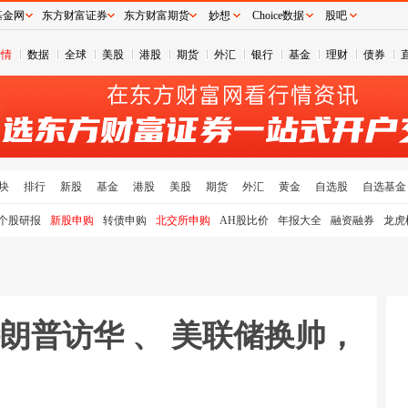
基金网
东方财富证券
东方财富期货
妙想
Choice数据
股吧
行情
数据
全球
美股
港股
期货
外汇
银行
基金
理财
债券
块
排行
新股
基金
港股
美股
期货
外汇
黄金
自选股
自选基金
个股研报
新股申购
转债申购
北交所申购
AH股比价
年报大全
融资融券
龙虎
特朗普访华 、 美联储换帅，