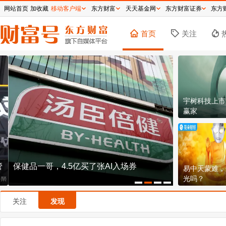
网站首页
加收藏
移动客户端
东方财富
天天基金网
东方财富证券
东方
首页
关注
宇树科技上市
赢家
保健品一哥，4.5亿买了张AI入场券
江苏市值一哥
易中天蒙难，
亿，药明康
光吗？
关注
发现