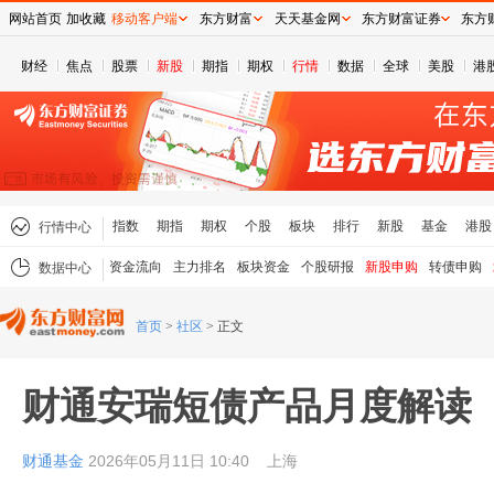
网站首页
加收藏
移动客户端
东方财富
天天基金网
东方财富证券
东方
财经
焦点
股票
新股
期指
期权
行情
数据
全球
美股
港
指数
期指
期权
个股
板块
排行
新股
基金
港股
行情中心
资金流向
主力排名
板块资金
个股研报
新股申购
转债申购
数据中心
首页
>
社区
>
正文
财通安瑞短债产品月度解读
财通基金
2026年05月11日 10:40
上海