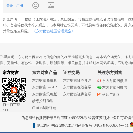
登录
|
注册
郑重声明： 1.根据《证券法》规定，禁止编造、传播虚假信息或者误导性信息，扰
料、言论等仅代表个人观点，与本网站立场无关，不对您构成任何投资建议。用户
并承担相应风险。
《东方财富社区管理规定》
郑重声明：东方财富网发布此信息的目的在于传播更多信息，与本站立场无关。东方
性、完整性、有效性、及时性、原创性等。相关信息并未经过本网站证实，不对您构
东方财富
东方财富产品
证券交易
关注东方财富
东方财富免费版
东方财富证券开户
东方财富网微博
东方财富Level-2
东方财富在线交易
东方财富网微信
东方财富策略版
东方财富证券交易
意见与建议
妙想投研助理
扫一扫下载
Choice金融终端
APP
信息网络传播视听节目许可证：0908328号 经营证券期货业务许可证编号：91310
沪ICP证:沪B2-20070217
网站备案号:沪ICP备05006054号-11