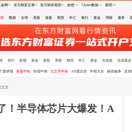
基金网
东方财富证券
东方财富期货
妙想
Choice数据
股吧
行情
数据
全球
美股
港股
期货
外汇
银行
基金
理财
债券
块
排行
新股
基金
港股
美股
期货
外汇
黄金
自选股
自选基金
个股研报
新股申购
转债申购
北交所申购
AH股比价
年报大全
融资融券
龙虎
栏正文
住了！半导体芯片大爆发！A