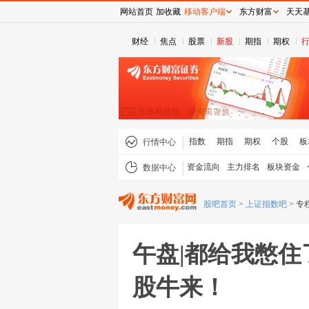
网站首页
加收藏
移动客户端
东方财富
天天
财经
焦点
股票
新股
期指
期权
指数
期指
期权
个股
板
行情中心
资金流向
主力排名
板块资金
数据中心
股吧首页
>
上证指数吧
>
专
午盘|都给我憋
股牛来！