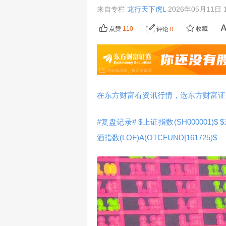
来自专栏
龙行天下虎L
2026年05月11日 1
点赞
110
收藏
评论
0
在东方财富看资讯行情，选东方财富证
#复盘记录#
$上证指数(SH000001)$
$
酒指数(LOF)A(OTCFUND|161725)$