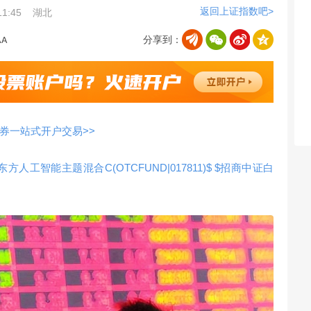
返回上证指数吧>
1:45
湖北
分享到：
券一站式开户交易>>
东方人工智能主题混合C(OTCFUND|017811)$
$招商中证白