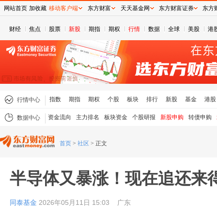
网站首页
加收藏
移动客户端
东方财富
天天基金网
东方财富证券
东方
财经
焦点
股票
新股
期指
期权
行情
数据
全球
美股
港
指数
期指
期权
个股
板块
排行
新股
基金
港股
行情中心
资金流向
主力排名
板块资金
个股研报
新股申购
转债申购
数据中心
首页
>
社区
>
正文
半导体又暴涨！现在追还来
同泰基金
2026年05月11日 15:03
广东