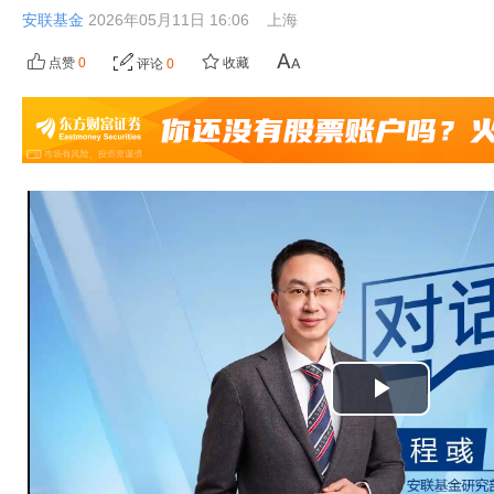
安联基金
2026年05月11日 16:06
上海
点赞
0
收藏
评论
0
播
放