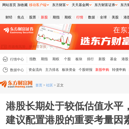
网站首页
加收藏
移动客户端
东方财富
天天基金网
东方财富证券
东方
财经
焦点
股票
新股
期指
期权
行情
数据
全球
美股
港
指数
期指
期权
个股
板块
排行
新股
基金
港股
行情中心
资金流向
主力排名
板块资金
个股研报
新股申购
转债申购
数据中心
首页
>
社区
>
正文
港股长期处于较低估值水平
建议配置港股的重要考量因