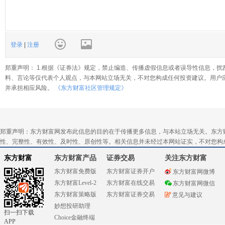
登录
|
注册
郑重声明： 1.根据《证券法》规定，禁止编造、传播虚假信息或者误导性信息，扰
料、言论等仅代表个人观点，与本网站立场无关，不对您构成任何投资建议。用户
并承担相应风险。
《东方财富社区管理规定》
郑重声明：东方财富网发布此信息的目的在于传播更多信息，与本站立场无关。东方
性、完整性、有效性、及时性、原创性等。相关信息并未经过本网站证实，不对您构
东方财富
东方财富产品
证券交易
关注东方财富
东方财富免费版
东方财富证券开户
东方财富网微博
东方财富Level-2
东方财富在线交易
东方财富网微信
东方财富策略版
东方财富证券交易
意见与建议
妙想投研助理
扫一扫下载
Choice金融终端
APP