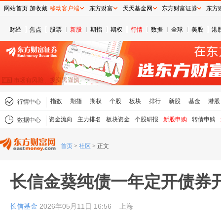
网站首页
加收藏
移动客户端
东方财富
天天基金网
东方财富证券
东方
财经
焦点
股票
新股
期指
期权
行情
数据
全球
美股
港
指数
期指
期权
个股
板块
排行
新股
基金
港股
行情中心
资金流向
主力排名
板块资金
个股研报
新股申购
转债申购
数据中心
首页
>
社区
>
正文
长信金葵纯债一年定开债券
长信基金
2026年05月11日 16:56
上海