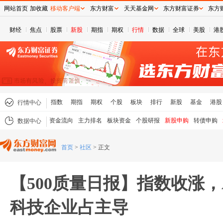
网站首页
加收藏
移动客户端
东方财富
天天基金网
东方财富证券
东方
财经
焦点
股票
新股
期指
期权
行情
数据
全球
美股
港
指数
期指
期权
个股
板块
排行
新股
基金
港股
行情中心
资金流向
主力排名
板块资金
个股研报
新股申购
转债申购
数据中心
首页
>
社区
>
正文
【500质量日报】指数收涨
科技企业占主导