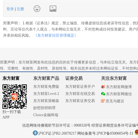
登录
|
注册
郑重声明： 1.根据《证券法》规定，禁止编造、传播虚假信息或者误导性信息，扰
料、言论等仅代表个人观点，与本网站立场无关，不对您构成任何投资建议。用户
并承担相应风险。
《东方财富社区管理规定》
郑重声明：东方财富网发布此信息的目的在于传播更多信息，与本站立场无关。东方
性、完整性、有效性、及时性、原创性等。相关信息并未经过本网站证实，不对您构
东方财富
东方财富产品
证券交易
关注东方财富
东方财富免费版
东方财富证券开户
东方财富网微博
东方财富Level-2
东方财富在线交易
东方财富网微信
东方财富策略版
东方财富证券交易
意见与建议
妙想投研助理
扫一扫下载
Choice金融终端
APP
信息网络传播视听节目许可证：0908328号 经营证券期货业务许可证编号：91310
沪ICP证:沪B2-20070217
网站备案号:沪ICP备05006054号-11