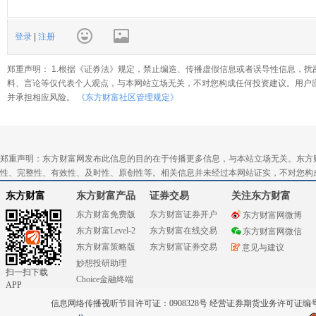
登录
|
注册
郑重声明： 1.根据《证券法》规定，禁止编造、传播虚假信息或者误导性信息，扰
料、言论等仅代表个人观点，与本网站立场无关，不对您构成任何投资建议。用户
并承担相应风险。
《东方财富社区管理规定》
郑重声明：东方财富网发布此信息的目的在于传播更多信息，与本站立场无关。东方
性、完整性、有效性、及时性、原创性等。相关信息并未经过本网站证实，不对您构
东方财富
东方财富产品
证券交易
关注东方财富
东方财富免费版
东方财富证券开户
东方财富网微博
东方财富Level-2
东方财富在线交易
东方财富网微信
东方财富策略版
东方财富证券交易
意见与建议
妙想投研助理
扫一扫下载
Choice金融终端
APP
信息网络传播视听节目许可证：0908328号 经营证券期货业务许可证编号：91310