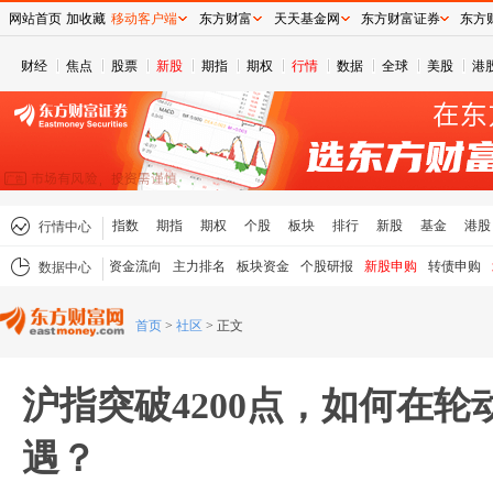
网站首页
加收藏
移动客户端
东方财富
天天基金网
东方财富证券
东方
财经
焦点
股票
新股
期指
期权
行情
数据
全球
美股
港
指数
期指
期权
个股
板块
排行
新股
基金
港股
行情中心
资金流向
主力排名
板块资金
个股研报
新股申购
转债申购
数据中心
首页
>
社区
>
正文
沪指突破4200点，如何在
遇？