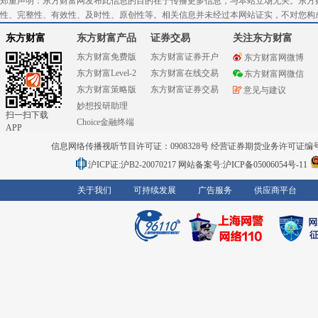
郑重声明：东方财富网发布此信息的目的在于传播更多信息，与本站立场无关。东方
性、完整性、有效性、及时性、原创性等。相关信息并未经过本网站证实，不对您构
东方财富
东方财富产品
证券交易
关注东方财富
东方财富免费版
东方财富证券开户
东方财富网微博
东方财富Level-2
东方财富在线交易
东方财富网微信
东方财富策略版
东方财富证券交易
意见与建议
妙想投研助理
扫一扫下载
Choice金融终端
APP
信息网络传播视听节目许可证：0908328号 经营证券期货业务许可证编号：91310
沪ICP证:沪B2-20070217
网站备案号:沪ICP备05006054号-11
关于我们
可持续发展
广告服务
供应商平台