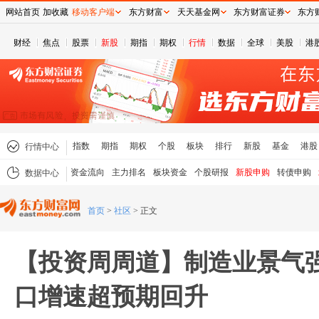
网站首页
加收藏
移动客户端
东方财富
天天基金网
东方财富证券
东方
财经
焦点
股票
新股
期指
期权
行情
数据
全球
美股
港
指数
期指
期权
个股
板块
排行
新股
基金
港股
行情中心
资金流向
主力排名
板块资金
个股研报
新股申购
转债申购
数据中心
首页
>
社区
>
正文
【投资周周道】制造业景气强
口增速超预期回升