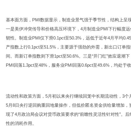
基本面方面，PMI数据显示，制造业景气强于季节性，结构上呈现
一是美伊冲突传导和价格高压环境下，4月制造业PMI下行幅度
韧性。制造业PMI仅下滑0.1pct至50.3%，远低于近年4月平均0
产指数上行0.1pct至51.5%，主要源于强劲的外需，新出口订单指数提
间。而新订单指数则下滑1pct至50.6%。三是“开门红”效应退
PMI回落1.3pct至48%，服务业PMI回落0.6pct至49.6%，均处
流动性和政策方面，5月初以来央行继续回笼中长期流动性，3个月
5月8日央行逆回购重回地量操作，但低价匿名资金供给量增加，
现了4月政治局会议对货币政策要求的“前瞻性灵活性针对性”。
性的消耗作用。