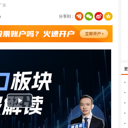
广东
分享到：
更
播
放