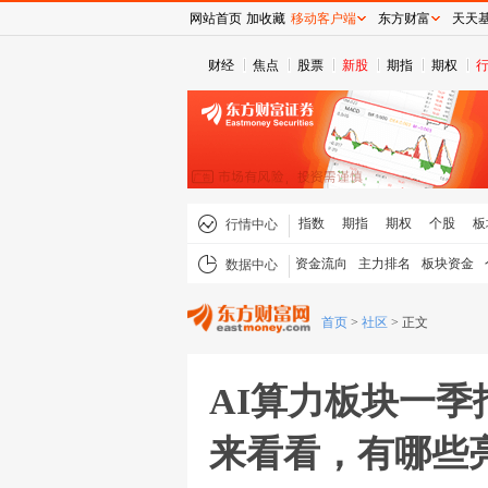
网站首页
加收藏
移动客户端
东方财富
天天
财经
焦点
股票
新股
期指
期权
指数
期指
期权
个股
板
行情中心
资金流向
主力排名
板块资金
数据中心
首页
>
社区
>
正文
AI算力板块一
来看看，有哪些