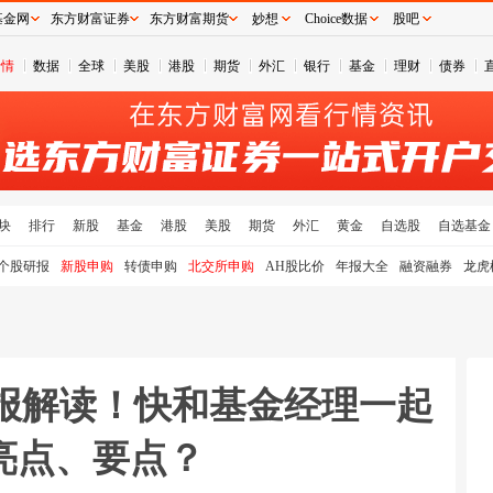
基金网
东方财富证券
东方财富期货
妙想
Choice数据
股吧
行情
数据
全球
美股
港股
期货
外汇
银行
基金
理财
债券
块
排行
新股
基金
港股
美股
期货
外汇
黄金
自选股
自选基金
个股研报
新股申购
转债申购
北交所申购
AH股比价
年报大全
融资融券
龙虎
季报解读！快和基金经理一起
亮点、要点？