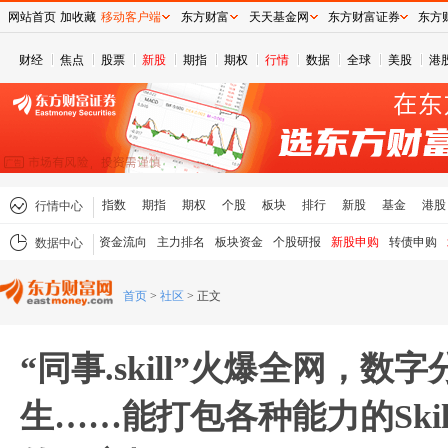
网站首页
加收藏
移动客户端
东方财富
天天基金网
东方财富证券
东方
财经
焦点
股票
新股
期指
期权
行情
数据
全球
美股
港
指数
期指
期权
个股
板块
排行
新股
基金
港股
行情中心
资金流向
主力排名
板块资金
个股研报
新股申购
转债申购
数据中心
首页
>
社区
>
正文
“同事.skill”火爆全网，数
生……能打包各种能力的Ski