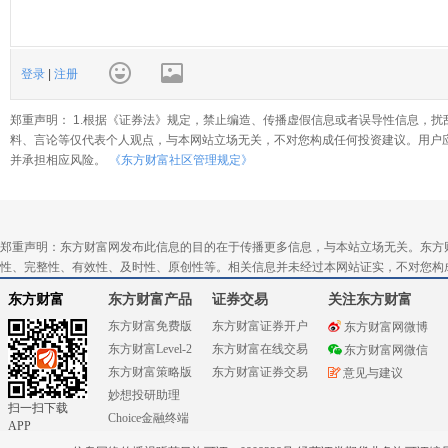
登录
|
注册
郑重声明： 1.根据《证券法》规定，禁止编造、传播虚假信息或者误导性信息，扰
料、言论等仅代表个人观点，与本网站立场无关，不对您构成任何投资建议。用户
并承担相应风险。
《东方财富社区管理规定》
郑重声明：东方财富网发布此信息的目的在于传播更多信息，与本站立场无关。东方
性、完整性、有效性、及时性、原创性等。相关信息并未经过本网站证实，不对您构
东方财富
东方财富产品
证券交易
关注东方财富
东方财富免费版
东方财富证券开户
东方财富网微博
东方财富Level-2
东方财富在线交易
东方财富网微信
东方财富策略版
东方财富证券交易
意见与建议
妙想投研助理
扫一扫下载
Choice金融终端
APP