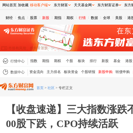
网站首页
加收藏
移动客户端
东方财富
天天基金网
东方财富证券
东方
财经
焦点
股票
新股
期指
期权
行情
数据
全球
美股
港
指数
期指
期权
个股
板块
排行
新股
基金
港股
行情中心
资金流向
主力排名
板块资金
个股研报
新股申购
转债申购
数据中心
首页
>
社区
>
专栏正文
【收盘速递】三大指数涨跌不
00股下跌，CPO持续活跃