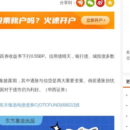
分享到：
老
跃券收益率下行0.55BP。信用债晴天，银行债、城投债多数
定
密集披露期，其中通胀与信贷是两大重要变量。倘若通胀担忧
更
面对于债市仍为利好。（华西证券）
$东方臻选纯债债券C(OTCFUND|006213)$