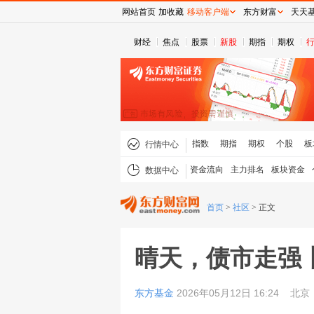
网站首页
加收藏
移动客户端
东方财富
天天
财经
焦点
股票
新股
期指
期权
指数
期指
期权
个股
板
行情中心
资金流向
主力排名
板块资金
数据中心
首页
>
社区
>
正文
晴天，债市走强丨
东方基金
2026年05月12日 16:24
北京