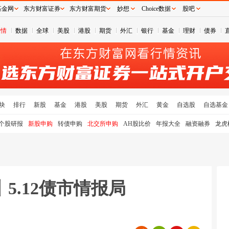
基金网
东方财富证券
东方财富期货
妙想
Choice数据
股吧
行情
数据
全球
美股
港股
期货
外汇
银行
基金
理财
债券
块
排行
新股
基金
港股
美股
期货
外汇
黄金
自选股
自选基金
个股研报
新股申购
转债申购
北交所申购
AH股比价
年报大全
融资融券
龙虎
5.12债市情报局