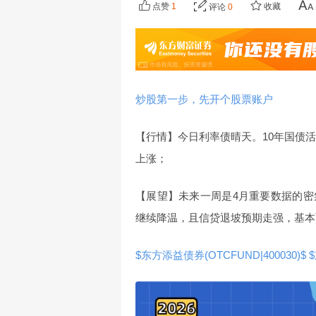
点赞
1
收藏
评论
0
炒股第一步，先开个股票账户
【行情】今日利率债晴天。10年国债活
上涨；
【展望】未来一周是4月重要数据的
继续降温，且信贷退坡预期走强，基本
$东方添益债券(OTCFUND|400030)$