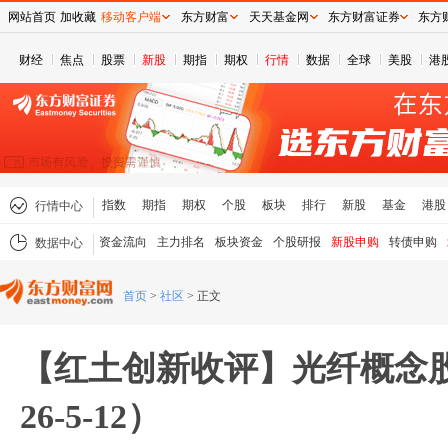
网站首页
加收藏
移动客户端
东方财富
天天基金网
东方财富证券
东方
财经
焦点
股票
新股
期指
期权
行情
数据
全球
美股
港
指数
期指
期权
个股
板块
排行
新股
基金
港股
行情中心
资金流向
主力排名
板块资金
个股研报
新股申购
转债申购
数据中心
首页
>
社区
>
正文
【红土创新收评】光纤概念股
26-5-12）