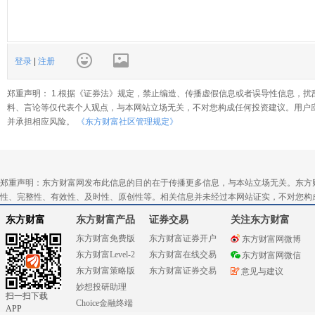
登录
|
注册
郑重声明： 1.根据《证券法》规定，禁止编造、传播虚假信息或者误导性信息，扰
料、言论等仅代表个人观点，与本网站立场无关，不对您构成任何投资建议。用户
并承担相应风险。
《东方财富社区管理规定》
郑重声明：东方财富网发布此信息的目的在于传播更多信息，与本站立场无关。东方
性、完整性、有效性、及时性、原创性等。相关信息并未经过本网站证实，不对您构
东方财富
东方财富产品
证券交易
关注东方财富
东方财富免费版
东方财富证券开户
东方财富网微博
东方财富Level-2
东方财富在线交易
东方财富网微信
东方财富策略版
东方财富证券交易
意见与建议
妙想投研助理
扫一扫下载
Choice金融终端
APP