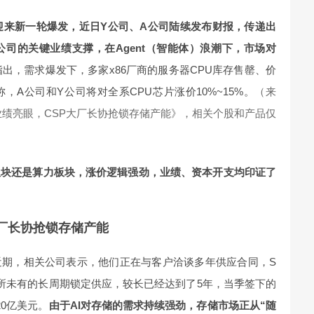
迎来新一轮爆发，近日Y公司、A公司陆续发布财报，传递出
司的关键业绩支撑，在Agent（智能体）浪潮下，市场对
出，需求爆发下，多家x86厂商的服务器CPU库存售罄、价
A公司和Y公司将对全系CPU芯片涨价10%~15%。
（来
公司业绩亮眼，CSP大厂长协抢锁存储产能》，相关个股和产品仅
板块还是算力板块，涨价逻辑强劲，业绩、资本开支均印证了
厂长协抢锁存储产能
近期，相关公司表示，他们正在与客户洽谈多年供应合同，S
前所未有的长周期锁定供应，较长已经达到了5年，当季签下的
0亿美元。
由于AI对存储的需求持续强劲，存储市场正从“随