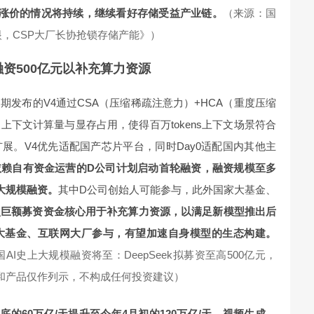
货涨价的情况将持续，继续看好存储受益产业链。
（来源：国
亮眼，CSP大厂长协抢锁存储产能》）
资500亿元以补充算力资源
期发布的V4通过CSA（压缩稀疏注意力）+HCA（重度压缩
下文计算量与显存占用，使得百万tokens上下文场景符合
展。V4优先适配国产芯片平台，同时Day0适配国内其他主
依赖自有资金运营的D公司计划启动首轮融资，融资规模至多
较大规模融资。
其中D公司创始人可能参与，此外国家大基金、
次巨额募资资金核心用于补充算力资源，以满足新模型推出后
大基金、互联网大厂参与，有望加速自身模型的生态构建。
国AI史上大规模融资将至：DeepSeek拟募资至高500亿元，
股和产品仅作列示，不构成任何投资建议）
底的60万亿/天提升至今年4月初的120万亿/天，视频生成、