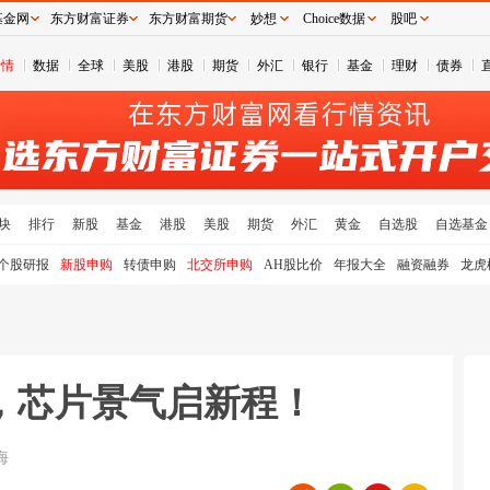
基金网
东方财富证券
东方财富期货
妙想
Choice数据
股吧
行情
数据
全球
美股
港股
期货
外汇
银行
基金
理财
债券
块
排行
新股
基金
港股
美股
期货
外汇
黄金
自选股
自选基金
个股研报
新股申购
转债申购
北交所申购
AH股比价
年报大全
融资融券
龙虎
，芯片景气启新程！
海