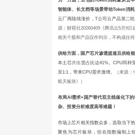
智能体、长文档等场景带动Token消
云厂商陆续涨价，T公司云产品第二轮涨
源：财联社20260409《腾讯云5月9
相关个股和产品仅作列示，不构成任何
供给方面，国产芯片渗透提速且供给
本土芯片出货占比达41%。CPU同样受益
至1:1，带来CPU需求激增。
（来源：中
航天板块》）
布局AI需求+国产替代双主线催化下
杂、投资分析难度高等难题！
市场上芯片相关指数众多，选取当下
聚焦为芯片板块，但在指数编制上