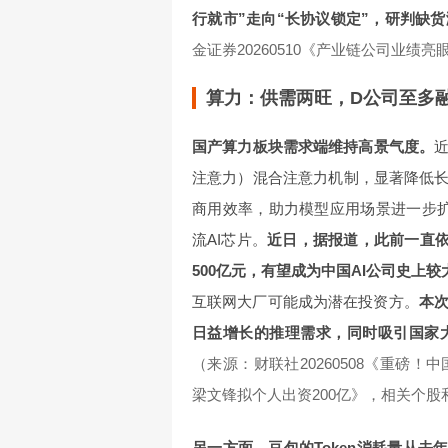
行就市”走向“长协议锁定”，研判缺
金证券20260510《产业链公司业绩
算力：供需两旺，D公司至多融
国产算力板块需求端维持高景气度。
近
注意力）混合注意力机制，显著降低长上
商用效率，助力模型应用场景进一步扩
流AI芯片。
近日，据报道，此前一直
500亿元，有望成为中国AI公司史上
互联网大厂可能成为潜在投资方。
本
日益增长的推理需求，同时吸引国家
（来源：财联社20260508《重磅！中
梁文锋拟个人出资200亿》，相关个
另一方面，豆包的Token消耗量从去年