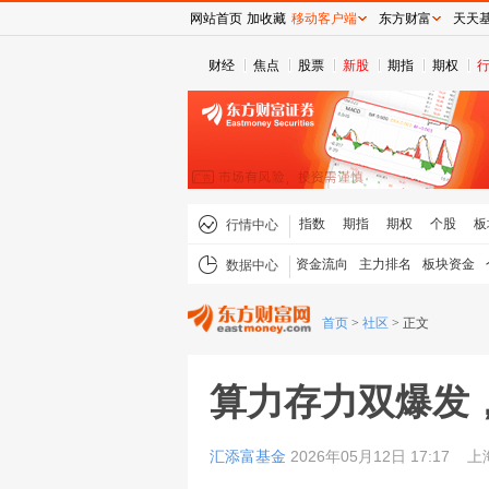
网站首页
加收藏
移动客户端
东方财富
天天
财经
焦点
股票
新股
期指
期权
指数
期指
期权
个股
板
行情中心
资金流向
主力排名
板块资金
数据中心
首页
>
社区
>
正文
算力存力双爆发
汇添富基金
2026年05月12日 17:17
上