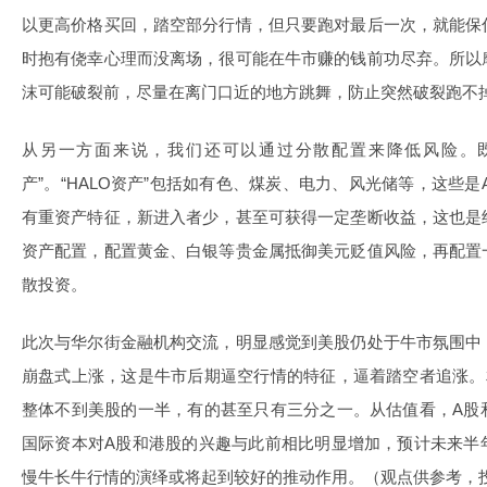
以更高价格买回，踏空部分行情，但只要跑对最后一次，就能保
时抱有侥幸心理而没离场，很可能在牛市赚的钱前功尽弃。所以
沫可能破裂前，尽量在离门口近的地方跳舞，防止突然破裂跑不
从另一方面来说，我们还可以通过分散配置来降低风险。既
产”。“HALO资产”包括如有色、煤炭、电力、风光储等，这些
有重资产特征，新进入者少，甚至可获得一定垄断收益，这也是
资产配置，配置黄金、白银等贵金属抵御美元贬值风险，再配置
散投资。
此次与华尔街金融机构交流，明显感觉到美股仍处于牛市氛围中
崩盘式上涨，这是牛市后期逼空行情的特征，逼着踏空者追涨。
整体不到美股的一半，有的甚至只有三分之一。从估值看，A股
国际资本对A股和港股的兴趣与此前相比明显增加，预计未来半
慢牛长牛行情的演绎或将起到较好的推动作用。（观点供参考，