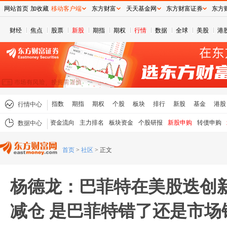
网站首页
加收藏
移动客户端
东方财富
天天基金网
东方财富证券
东方
财经
焦点
股票
新股
期指
期权
行情
数据
全球
美股
港
指数
期指
期权
个股
板块
排行
新股
基金
港股
行情中心
资金流向
主力排名
板块资金
个股研报
新股申购
转债申购
数据中心
首页
>
社区
>
正文
杨德龙：巴菲特在美股迭创
减仓 是巴菲特错了还是市场