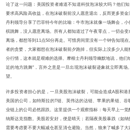
论了这一问题：美国投资者难道不知道科技泡沫较大吗？他们知
要求高风险高收益，在泡沫破裂前没人愿意退出，反而更多资金
丹利领导分享了巴菲特今年的比喻：牛市泡沫就像一场舞会，小
槟跳舞，没人愿意离场。所有人都知道过了午夜零点，一切会变
离场，都想等到11点50分再走。可惜房间里没有一个钟告知现
者的贪婪，大家都想在泡沫破裂前夕跑掉，但实际上没多少人能
分行情，这本就是艰难的选择。摩根士丹利领导幽默地说，他们
近的地方跳舞”，言外之意是一旦出现泡沫破裂迹象就立即离场
望。
许多投资者担心的是，一旦美股泡沫破裂，可能会造成A股和港
美国的公司，如特斯拉的T链、英伟达的达链、苹果的果链、谷
业链上的公司必然跟跌。这里提供一个观察指标：每天早上一觉
纳斯达克指数。美股若安好，便是晴天；若隔夜美股暴跌（如纳
需要考虑要不要大幅减仓甚至清仓避险。当然，狼来了喊多了大