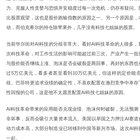
力、克服人性贪婪与恐惧并安稳度过每一次危机，仍存有疑问。
出股票观望，这也是股价跑输指数的原因之一。另一个原因是，
动，而伯克希尔的持仓除苹果外，几乎没有科技七姐妹的股票。
当前华尔街对AI科技的分歧非常大。看好AI科技革命的人很多
次科技革命，对工作生活的影响可能超过前三次。产业产生一批
与股价能否继续上涨、泡沫是否会破裂是两回事。再好的东西也
过5万亿美元，看多者甚至看到10万亿美元，但这样的定价能
歧。巴菲特更追求业绩的确定性，不喜欢配置在激烈竞争中幸存
性回报的公司，这是他不太愿意配置AI科技七姐妹的原因。
AI科技革命带来的应用能否兑现业绩、泡沫何时破裂，无法预
非坏事，反而会吸引大量资本流入。美国以举国之力押注AI赛
动力成本高，大部分制造业已转移到中国等新兴市场。这次AI
一起。