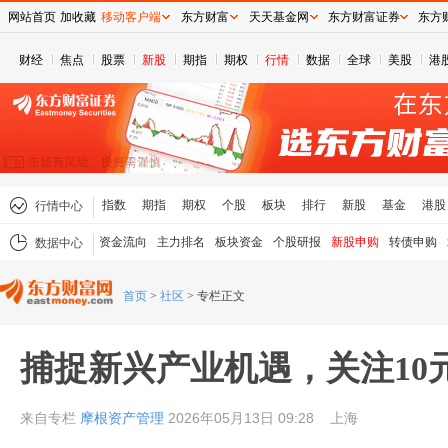
网站首页
加收藏
移动客户端
东方财富
天天基金网
东方财富证券
东方
财经
焦点
股票
新股
期指
期权
行情
数据
全球
美股
港
指数
期指
期权
个股
板块
排行
新股
基金
港股
行情中心
资金流向
主力排名
板块资金
个股研报
新股申购
转债申购
数据中心
首页
>
社区
>
专栏正文
捕捉新兴产业机遇，关注10
来自专栏
摩根资产管理
2026年05月13日 09:28
上海