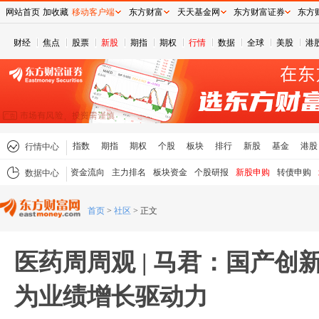
网站首页
加收藏
移动客户端
东方财富
天天基金网
东方财富证券
东方
财经
焦点
股票
新股
期指
期权
行情
数据
全球
美股
港
指数
期指
期权
个股
板块
排行
新股
基金
港股
行情中心
资金流向
主力排名
板块资金
个股研报
新股申购
转债申购
数据中心
首页
>
社区
>
正文
医药周周观 | 马君：国产创
为业绩增长驱动力