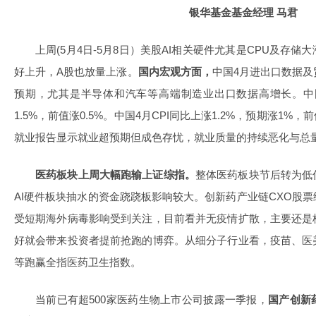
银华基金基金经理 马君
上周(5月4日-5月8日）美股AI相关硬件尤其是CPU及存
好上升，A股也放量上涨。
国内宏观方面，
中国4月进出口数据
预期，尤其是半导体和汽车等高端制造业出口数据高增长。中国4
1.5%，前值涨0.5%。中国4月CPI同比上涨1.2%，预期涨1%，
就业报告显示就业超预期但成色存忧，就业质量的持续恶化与总
医药板块上周大幅跑输上证综指。
整体医药板块节后转为低
AI硬件板块抽水的资金跷跷板影响较大。创新药产业链CXO股
受短期海外病毒影响受到关注，目前看并无疫情扩散，主要还是
好就会带来投资者提前抢跑的博弈。从细分子行业看，疫苗、医
等跑赢全指医药卫生指数。
当前已有超500家医药生物上市公司披露一季报，
国产创新