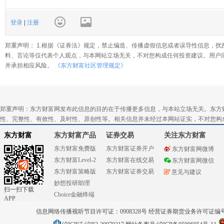
登录
|
注册
郑重声明： 1.根据《证券法》规定，禁止编造、传播虚假信息或者误导性信息，扰
料、言论等仅代表个人观点，与本网站立场无关，不对您构成任何投资建议。用户
并承担相应风险。
《东方财富社区管理规定》
郑重声明：东方财富网发布此信息的目的在于传播更多信息，与本站立场无关。东方
性、完整性、有效性、及时性、原创性等。相关信息并未经过本网站证实，不对您构
东方财富
东方财富产品
证券交易
关注东方财富
东方财富免费版
东方财富证券开户
东方财富网微博
东方财富Level-2
东方财富在线交易
东方财富网微信
东方财富策略版
东方财富证券交易
意见与建议
妙想投研助理
扫一扫下载
Choice金融终端
APP
信息网络传播视听节目许可证：0908328号 经营证券期货业务许可证编号：91310