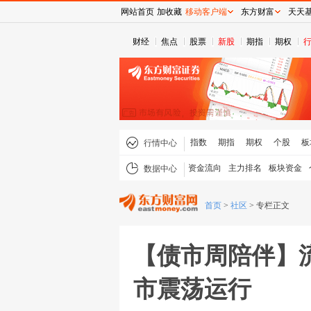
网站首页
加收藏
移动客户端
东方财富
天天
财经
焦点
股票
新股
期指
期权
指数
期指
期权
个股
板
行情中心
资金流向
主力排名
板块资金
数据中心
首页
>
社区
>
专栏正文
【债市周陪伴】
市震荡运行