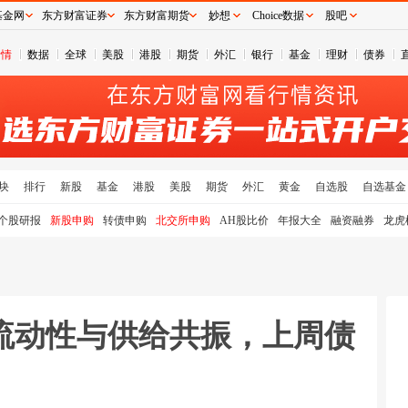
基金网
东方财富证券
东方财富期货
妙想
Choice数据
股吧
行情
数据
全球
美股
港股
期货
外汇
银行
基金
理财
债券
块
排行
新股
基金
港股
美股
期货
外汇
黄金
自选股
自选基金
个股研报
新股申购
转债申购
北交所申购
AH股比价
年报大全
融资融券
龙虎
流动性与供给共振，上周债