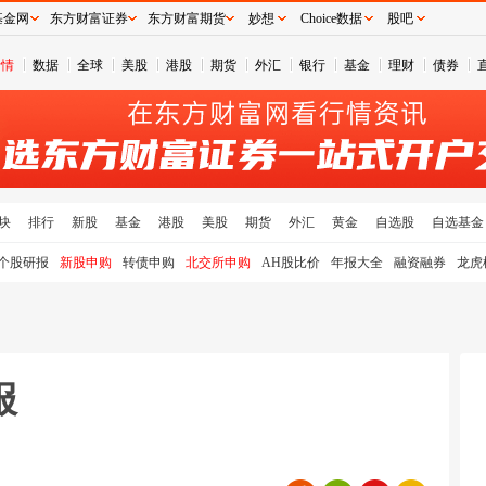
基金网
东方财富证券
东方财富期货
妙想
Choice数据
股吧
行情
数据
全球
美股
港股
期货
外汇
银行
基金
理财
债券
块
排行
新股
基金
港股
美股
期货
外汇
黄金
自选股
自选基金
个股研报
新股申购
转债申购
北交所申购
AH股比价
年报大全
融资融券
龙虎
报