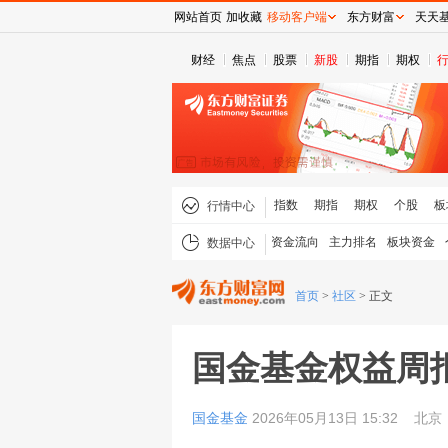
网站首页
加收藏
移动客户端
东方财富
天天
财经
焦点
股票
新股
期指
期权
指数
期指
期权
个股
板
行情中心
资金流向
主力排名
板块资金
数据中心
首页
>
社区
>
正文
国金基金权益周
国金基金
2026年05月13日 15:32
北京