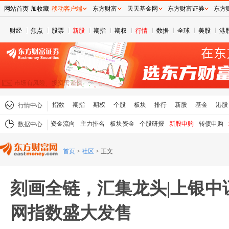
网站首页
加收藏
移动客户端
东方财富
天天基金网
东方财富证券
东方
财经
焦点
股票
新股
期指
期权
行情
数据
全球
美股
港
指数
期指
期权
个股
板块
排行
新股
基金
港股
行情中心
资金流向
主力排名
板块资金
个股研报
新股申购
转债申购
数据中心
首页
>
社区
>
正文
刻画全链，汇集龙头|上银中
网指数盛大发售