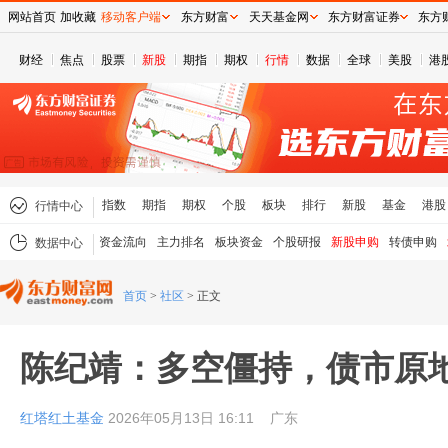
网站首页
加收藏
移动客户端
东方财富
天天基金网
东方财富证券
东方
财经
焦点
股票
新股
期指
期权
行情
数据
全球
美股
港
指数
期指
期权
个股
板块
排行
新股
基金
港股
行情中心
资金流向
主力排名
板块资金
个股研报
新股申购
转债申购
数据中心
首页
>
社区
>
正文
陈纪靖：多空僵持，债市原
红塔红土基金
2026年05月13日 16:11
广东