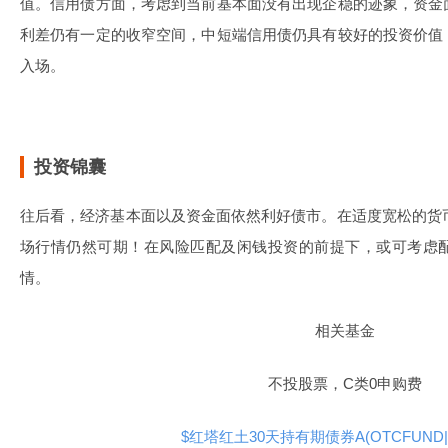
值。信用债方面，考虑到当前基本面没有出现企稳的迹象，资金
利差仍有一定的收窄空间，中短端信用债仍具有较好的投资价值
入场。
投资锦囊
往后看，经济基本面以及资金面依然利好债市。在适度宽松的货币
场行情仍然可期！在风险匹配及闲钱投资的前提下，或可考虑
情。
相关基金
不投股票，C类0申购费
$红塔红土30天持有期债券A(OTCFUND|02