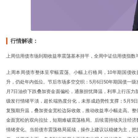
行情解读：
上周信用债市场到期收益率震荡基本持平，全周中证信用债指数
上周本周债市整体呈窄幅震荡、小幅上行格局，10年期国债收
升，仍处年内低位。节后市场多空交织：5月6日50年期国债一级
月7日油价下跌叠加资金面偏松，通胀担忧降温，利率上行压力阶
级发行情绪平淡，超长端热度分化，未形成趋势性支撑；5月9
复预期升温，叠加资金宽松边际收敛，推动收益率小幅走高。整
金面宽松的双向拉扯，短期难破震荡格局。后续需持续关注经济
情绪变化。当前债市震荡格局延续，操作上建议以稳健为主，把