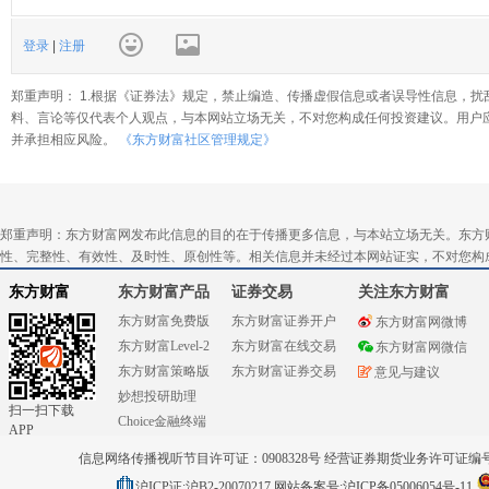
登录
|
注册
郑重声明： 1.根据《证券法》规定，禁止编造、传播虚假信息或者误导性信息，扰
料、言论等仅代表个人观点，与本网站立场无关，不对您构成任何投资建议。用户
并承担相应风险。
《东方财富社区管理规定》
郑重声明：东方财富网发布此信息的目的在于传播更多信息，与本站立场无关。东方
性、完整性、有效性、及时性、原创性等。相关信息并未经过本网站证实，不对您构
东方财富
东方财富产品
证券交易
关注东方财富
东方财富免费版
东方财富证券开户
东方财富网微博
东方财富Level-2
东方财富在线交易
东方财富网微信
东方财富策略版
东方财富证券交易
意见与建议
妙想投研助理
扫一扫下载
Choice金融终端
APP
信息网络传播视听节目许可证：0908328号 经营证券期货业务许可证编号：91310
沪ICP证:沪B2-20070217
网站备案号:沪ICP备05006054号-11