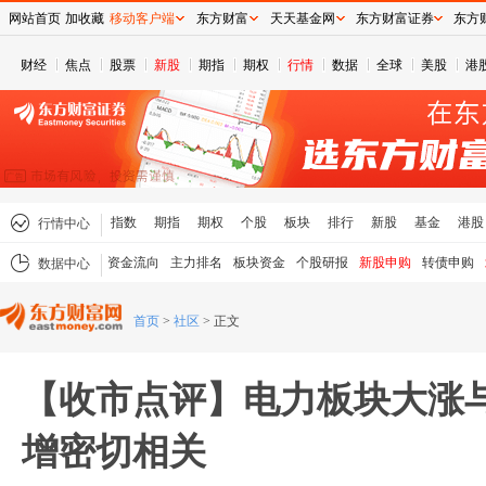
网站首页
加收藏
移动客户端
东方财富
天天基金网
东方财富证券
东方
财经
焦点
股票
新股
期指
期权
行情
数据
全球
美股
港
指数
期指
期权
个股
板块
排行
新股
基金
港股
行情中心
资金流向
主力排名
板块资金
个股研报
新股申购
转债申购
数据中心
首页
>
社区
>
正文
【收市点评】电力板块大涨与
增密切相关