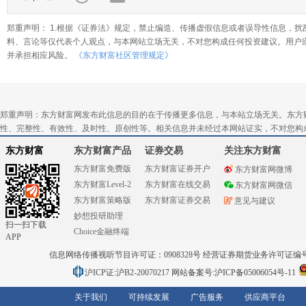
郑重声明： 1.根据《证券法》规定，禁止编造、传播虚假信息或者误导性信息，扰
料、言论等仅代表个人观点，与本网站立场无关，不对您构成任何投资建议。用户
并承担相应风险。
《东方财富社区管理规定》
郑重声明：东方财富网发布此信息的目的在于传播更多信息，与本站立场无关。东方
性、完整性、有效性、及时性、原创性等。相关信息并未经过本网站证实，不对您构
东方财富
东方财富产品
证券交易
关注东方财富
东方财富免费版
东方财富证券开户
东方财富网微博
东方财富Level-2
东方财富在线交易
东方财富网微信
东方财富策略版
东方财富证券交易
意见与建议
妙想投研助理
扫一扫下载
Choice金融终端
APP
信息网络传播视听节目许可证：0908328号 经营证券期货业务许可证编号：91310
沪ICP证:沪B2-20070217
网站备案号:沪ICP备05006054号-11
关于我们
可持续发展
广告服务
供应商平台