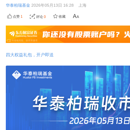
华泰柏瑞基金
2026年05月13日 16:28
上海
点赞
1
收藏
评论
0
四大权益礼包，开户即送